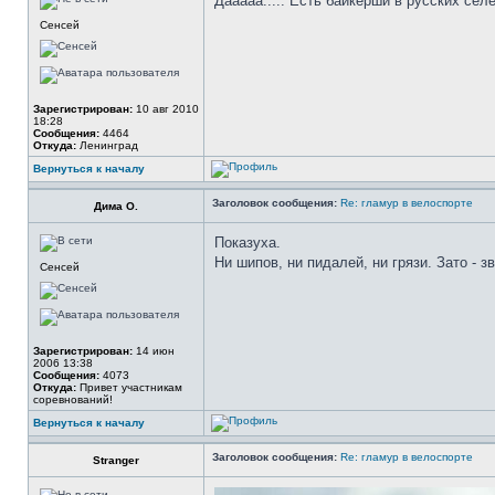
Дааааа..... Есть байкерши в русских селе
Сенсей
Зарегистрирован:
10 авг 2010
18:28
Сообщения:
4464
Откуда:
Ленинград
Вернуться к началу
Заголовок сообщения:
Re: гламур в велоспорте
Дима О.
Показуха.
Ни шипов, ни пидалей, ни грязи. Зато - з
Сенсей
Зарегистрирован:
14 июн
2006 13:38
Сообщения:
4073
Откуда:
Привет участникам
соревнований!
Вернуться к началу
Заголовок сообщения:
Re: гламур в велоспорте
Stranger