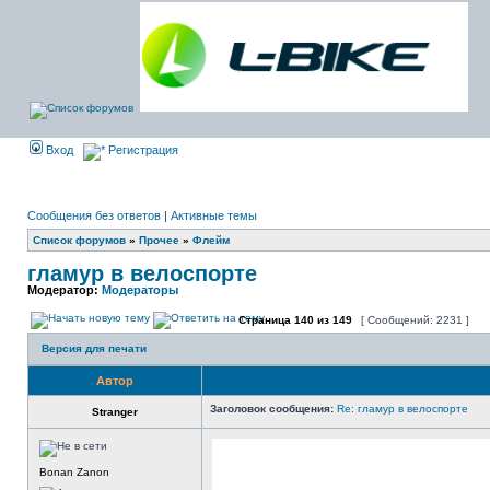
Вход
Регистрация
Сообщения без ответов
|
Активные темы
Список форумов
»
Прочее
»
Флейм
гламур в велоспорте
Модератор:
Модераторы
Страница
140
из
149
[ Сообщений: 2231 ]
Версия для печати
Автор
Заголовок сообщения:
Re: гламур в велоспорте
Stranger
Bonan Zanon