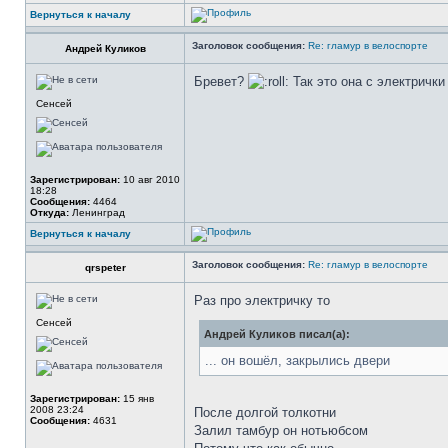
Вернуться к началу
Заголовок сообщения:
Re: гламур в велоспорте
Андрей Куликов
Бревет?
Так это она с электричк
Сенсей
Зарегистрирован:
10 авг 2010
18:28
Сообщения:
4464
Откуда:
Ленинград
Вернуться к началу
Заголовок сообщения:
Re: гламур в велоспорте
qrspeter
Раз про электричку то
Сенсей
Андрей Куликов писал(а):
... он вошёл, закрылись двери
Зарегистрирован:
15 янв
2008 23:24
После долгой толкотни
Сообщения:
4631
Залил тамбур он нотьюбсом