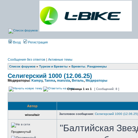
Вход
Регистрация
Сообщения без ответов
|
Активные темы
Список форумов
»
Туризм и Бреветы
»
Бреветы. Рандоннеры
Селигерский 1000 (12.06.25)
Модераторы:
Kampy
,
Tanma
,
marusia
,
Веталь
,
Модераторы
Страница
1
из
1
[ Сообщений: 8 ]
Автор
Заголовок сообщения:
Селигерский 1000 (12.06.25)
wisealtair
"Балтийская Звез
Продвинутый