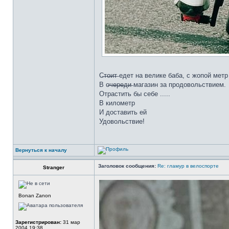
С̶т̶о̶и̶т̶ едет на велике баба, с жопой мет
В о̶ч̶е̶р̶е̶д̶и̶ магазин за продовольствием.
Отрастить бы себе .....
В километр
И доставить ей
Удовольствие!
Вернуться к началу
Заголовок сообщения:
Re: гламур в велоспорте
Stranger
Bonan Zanon
Зарегистрирован:
31 мар
2004 19:38