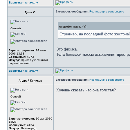
Вернуться к началу
Заголовок сообщения:
Re: гламур в велоспорте
Дима О.
qrspeter писал(а):
Сенсей
Стренжер, на последней фото жесточа
Это физика.
Зарегистрирован:
14 июн
2006 13:38
Тела большой массы искривляют простр
Сообщения:
4073
Откуда:
Привет участникам
соревнований!
Вернуться к началу
Заголовок сообщения:
Re: гламур в велоспорте
Андрей Куликов
Хочешь сказать что она толстая?
Сенсей
Зарегистрирован:
10 авг 2010
18:28
Сообщения:
4464
Откуда:
Ленинград