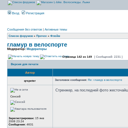
Вход
Регистрация
Сообщения без ответов
|
Активные темы
Список форумов
»
Прочее
»
Флейм
гламур в велоспорте
Модератор:
Модераторы
Страница
142
из
149
[ Сообщений: 2231 ]
Версия для печати
Автор
Заголовок сообщения:
Re: гламур в велоспорте
qrspeter
Стренжер, на последней фото жесточай
Сенсей
Зарегистрирован:
15 янв
2008 23:24
Сообщения:
4631