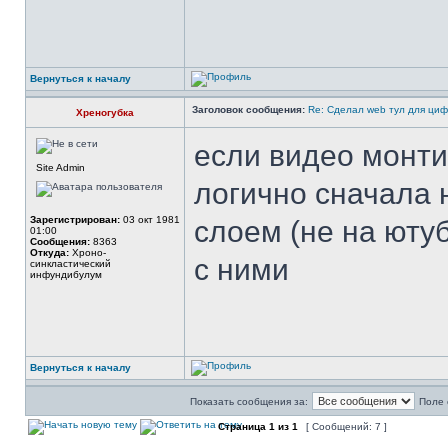
Вернуться к началу
Заголовок сообщения:
Re: Сделал web тул для ци
Хреногубка
если видео монти
Site Admin
логично сначала
Зарегистрирован:
03 окт 1981
слоем (не на юту
01:00
Сообщения:
8363
Откуда:
Xроно-
с ними
синкластический
инфундибулум
Вернуться к началу
Показать сообщения за:
Поле 
Страница
1
из
1
[ Сообщений: 7 ]