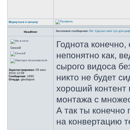
Вернуться к началу
Заголовок сообщения:
Re: Сделал web тул для ци
Headliner
Годнота конечно, 
Сенсей
непонятно как, ве
сырого видоса бе
Зарегистрирован:
05 июл
2010 12:09
никто не будет си
Сообщения:
1660
Откуда:
glocksport
хороший контент 
монтажа с множе
А так ты конечно 
на конвертацию т