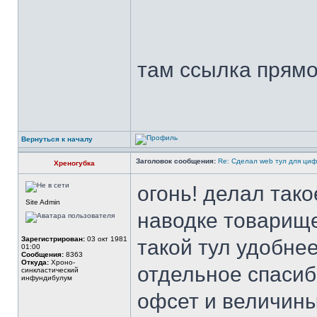
там ссылка прямо 
Вернуться к началу
Заголовок сообщения:
Re: Сделал web тул для ци
Хреногубка
огонь! делал так
Site Admin
наводке товарищ
Зарегистрирован:
03 окт 1981
такой тул удобне
01:00
Сообщения:
8363
Откуда:
Xроно-
отдельное спасиб
синкластический
инфундибулум
офсет и величины