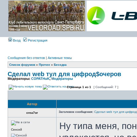
Вход
Регистрация
Сообщения без ответов
|
Активные темы
Список форумов
»
Прочее
»
Беседка
Сделал web тул для цифрод$очеров
Модераторы:
COPATHuK
,
Модераторы
Страница
1
из
1
[ Сообщений: 7 ]
Автор
Заголовок сообщения:
Сделал web тул для цифрод
crea7or
Ну типа меня, пон
Сенсей