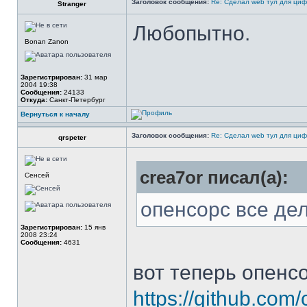
Заголовок сообщения:
Re: Сделал web тул для ци
Stranger
Любопытно.
Bonan Zanon
Зарегистрирован:
31 мар
2004 19:38
Сообщения:
24133
Откуда:
Санкт-Петербург
Вернуться к началу
Заголовок сообщения:
Re: Сделал web тул для ци
qrspeter
crea7or писал(а):
Сенсей
опенсорс все дел
Зарегистрирован:
15 янв
2008 23:24
Сообщения:
4631
вот теперь опенсо
https://github.com/