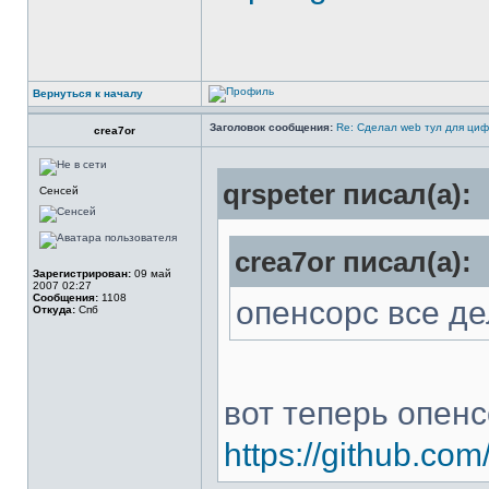
Вернуться к началу
Заголовок сообщения:
Re: Сделал web тул для ци
crea7or
qrspeter писал(а):
Сенсей
crea7or писал(а):
Зарегистрирован:
09 май
2007 02:27
Сообщения:
1108
опенсорс все де
Откуда:
Спб
вот теперь опенс
https://github.com