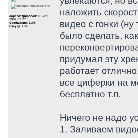
увлекаются, но в
наложить скорост
Зарегистрирован:
09 май
2007 02:27
видео с гонки (ну
Сообщения:
1108
Откуда:
Спб
было сделать, как
переконвертирова
придумал эту хре
работает отлично.
все циферки на ме
бесплатно т.п.
Ничего не надо у
1. Заливаем видо