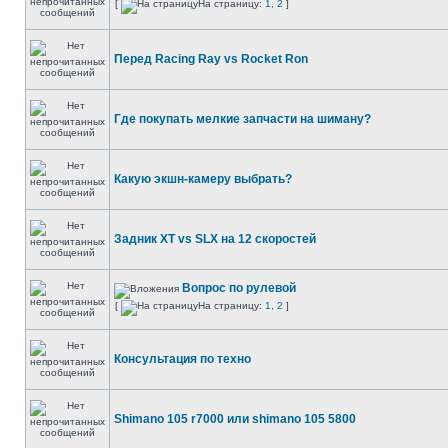
[
На страницу:
1
,
2
]
Перед Racing Ray vs Rocket Ron
Где покупать мелкие запчасти на шиману?
Какую экшн-камеру выбрать?
Задник XT vs SLX на 12 скоростей
Вопрос по рулевой
[
На страницу:
1
,
2
]
Консультация по техно
Shimano 105 r7000 или shimano 105 5800