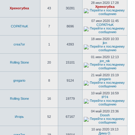
28 июл 2020 17:28
Хреногубка
Хреногубка
43
30281
07 июл 2020 11:45
COPATHuK
COPATHuK
7
8696
18 июн 2020 10:33
jkn
crea7or
1
4393
01 июн 2020 12:13
jon_nik
Rolling Stone
20
15101
21 май 2020 15:19
gregario
gregario
8
9124
10 май 2020 16:59
IP74
Rolling Stone
16
19779
04 май 2020 23:36
Doooh
Игорь
52
67167
10 апр 2020 19:13
Дима О.
crea7or
19
15014