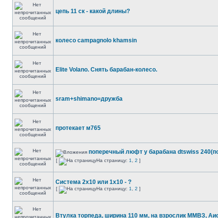
цепь 11 ск - какой длины?
колесо campagnolo khamsin
Elite Volano. Снять барабан-колесо.
sram+shimano=дружба
протекает м765
поперечный люфт у барабана dtswiss 240(п
[
На страницу:
1
,
2
]
Система 2х10 или 1х10 - ?
[
На страницу:
1
,
2
]
Втулка торпеда, ширина 110 мм, на взрослик ММВЗ, Аис