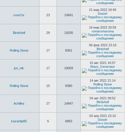
21 мар 2022 19:49
Doooh
crea7or
23
14841
16 мар 2022 20:59
romaromaroma
Birdshell
29
19205
06 фев 2022 23:16
Birdshell
Rolling Stone
17
8361
15 авг 2021 16:57
Wave_Generator
jon_nik
17
19059
14 авг 2021 21:14
Rolling Stone
Rolling Stone
15
9380
04 авг 2021 09:52
Birdshell
Achilles
27
14847
03 апр 2021 23:10
Doooh
kazantip85
5
6863