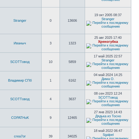
19 окт 2005 08:37
Stranger
Stranger
0
13606
25 авг 2025 17:40
Хреногубка
Иваныч
3
1323
17 май 2025 22:57
Stranger
SCOTTовод
10
5859
04 май 2024 14:25
Дима О.
Владимир СПб
1
6162
08 сен 2023 12:24
SCOTTовод
SCOTTовод
4
3637
27 янв 2023 14:43
Дядька из Тосно
COPATHuK
9
12465
18 май 2022 06:47
Sgalpel
crea7or
39
34025