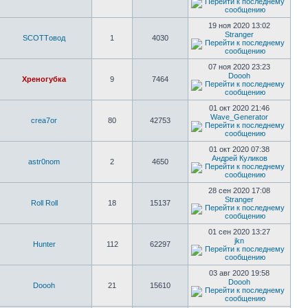
19 ноя 2020 13:02
Stranger
SCOTTовод
1
4030
07 ноя 2020 23:23
Doooh
Хреногубка
9
7464
01 окт 2020 21:46
Wave_Generator
crea7or
80
42753
01 окт 2020 07:38
Андрей Куликов
astr0nom
2
4650
28 сен 2020 17:08
Stranger
Roll Roll
18
15137
01 сен 2020 13:27
jkn
Hunter
112
62297
03 авг 2020 19:58
Doooh
Doooh
21
15610