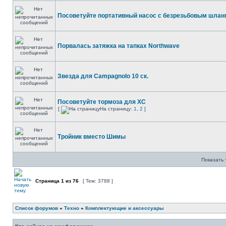
Посоветуйте портативный насос с безрезьбовым шлан
Порвалась затяжка на тапках Northwave
Звезда для Campagnolo 10 ск.
Посоветуйте тормоза для XC
[
На страницу:
1
,
2
]
Тройник вместо Шимы
Показать 
Страница
1
из
76
[ Тем: 3788 ]
Список форумов
»
Техно
»
Комплектующие и аксессуары