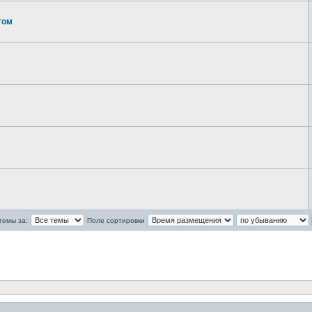
гом
темы за:
Поле сортировки