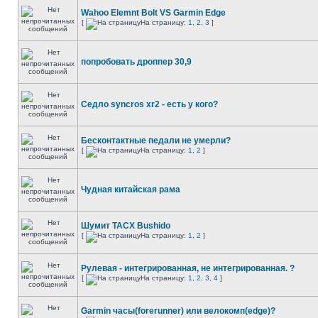
Wahoo Elemnt Bolt VS Garmin Edge
[
На страницу:
1
,
2
,
3
]
попробовать дроппер 30,9
Седло syncros xr2 - есть у кого?
Бесконтактные педали не умерли?
[
На страницу:
1
,
2
]
Чудная китайская рама
Шумит TACX Bushido
[
На страницу:
1
,
2
]
Рулевая - интегрированная, не интегрированная. ?
[
На страницу:
1
,
2
,
3
,
4
]
Garmin часы(forerunner) или велокомп(edge)?