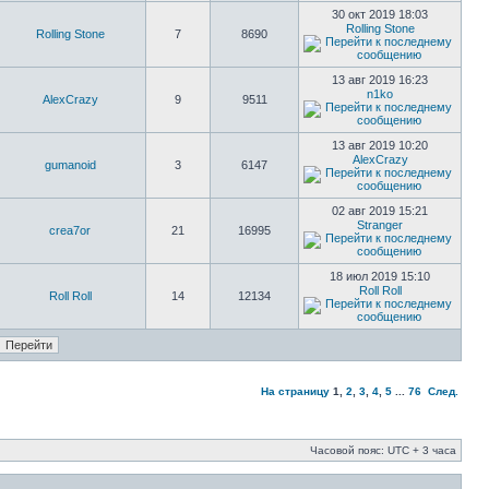
30 окт 2019 18:03
Rolling Stone
Rolling Stone
7
8690
13 авг 2019 16:23
n1ko
AlexCrazy
9
9511
13 авг 2019 10:20
AlexCrazy
gumanoid
3
6147
02 авг 2019 15:21
Stranger
crea7or
21
16995
18 июл 2019 15:10
Roll Roll
Roll Roll
14
12134
На страницу
1
,
2
,
3
,
4
,
5
...
76
След.
Часовой пояс: UTC + 3 часа