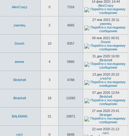
14 фев 2021 14:44
AlexCrazy
AlexCrazy
0
7316
27 янв 2021 20:11
умелец
умелец
2
4665
09 янв 2021 00:01
Doooh
Doooh
10
8357
31 дек 2020 16:00
Birdshell
винни
4
5866
13 дек 2020 20:22
crea7or
Birdshell
3
4788
07 дек 2020 13:54
Birdshell
Birdshell
18
13282
27 ноя 2020 23:41
Stranger
BALKMAN
21
19871
22 ноя 2020 21:12
rorri
rorri
0
6849