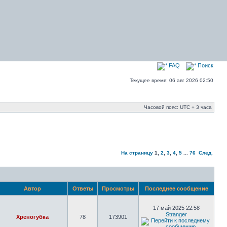
FAQ
Поиск
Текущее время: 06 авг 2026 02:50
Часовой пояс: UTC + 3 часа
На страницу
1
,
2
,
3
,
4
,
5
...
76
След.
Автор
Ответы
Просмотры
Последнее сообщение
17 май 2025 22:58
Stranger
Хреногубка
78
173901