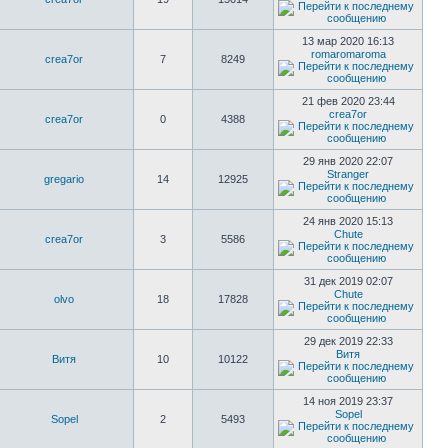
13 мар 2020 16:13
romaromaroma
crea7or
7
8249
21 фев 2020 23:44
crea7or
crea7or
0
4388
29 янв 2020 22:07
Stranger
gregario
14
12925
24 янв 2020 15:13
Chute
crea7or
3
5586
31 дек 2019 02:07
Chute
olvo
18
17828
29 дек 2019 22:33
Витя
Витя
10
10122
14 ноя 2019 23:37
Sopel
Sopel
2
5493