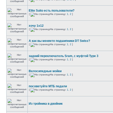
Elite Suito есть пользователи?
[
На страницу:
1
,
2
]
хочу 1х12
[
На страницу:
1
,
2
]
А как вы меняете подшипники DT Swiss?
[
На страницу:
1
,
2
]
задний переключатель Sram, с муфтой Type 3
[
На страницу:
1
,
2
]
Велосипедные мойки
[
На страницу:
1
,
2
]
посоветуйте МТБ педали
[
На страницу:
1
,
2
]
Из тройника в двойник