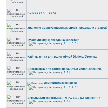
Вилсет 27.5 .... 27.5+
хранение амортизационных вилок - вредна ли статика?
нужна ли 50(51) звезда на кассете?
[
На страницу:
1
...
4
,
5
,
6
]
Каблук, пятка для велотуфлей Diadora. Утеряна.
Бескамерка для рандоннёра. Опыт использования.
[
На страницу:
1
,
2
]
Измерители мощности
[
На страницу:
1
...
6
,
7
,
8
]
Звёзды для кассеты SRAM PG-1130 NX где взять?
[
На страницу:
1
,
2
]