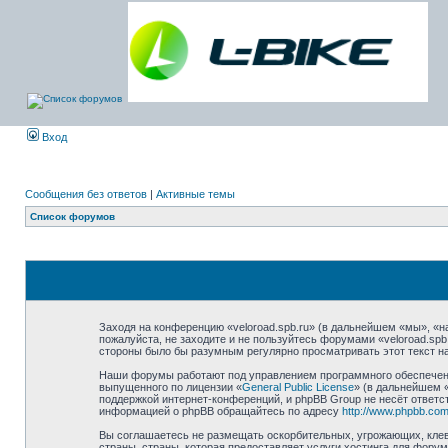
Вход
Сообщения без ответов
|
Активные темы
Список форумов
Заходя на конференцию «veloroad.spb.ru» (в дальнейшем «мы», «наш
пожалуйста, не заходите и не пользуйтесь форумами «veloroad.spb
стороны было бы разумным регулярно просматривать этот текст на
Наши форумы работают под управлением программного обеспечени
выпущенного по лицензии «
General Public License
» (в дальнейшем 
поддержкой интернет-конференций, и phpBB Group не несёт ответст
информацией о phpBB обращайтесь по адресу
http://www.phpbb.com
Вы соглашаетесь не размещать оскорбительных, угрожающих, клев
страны, страны, которая предоставляет услуги хостинга для фору