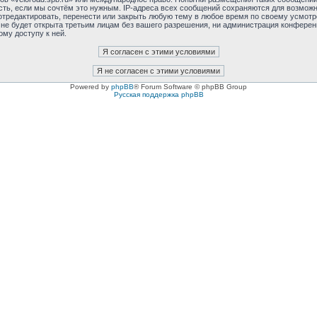
сть, если мы сочтём это нужным. IP-адреса всех сообщений сохраняются для возможно
отредактировать, перенести или закрыть любую тему в любое время по своему усмотре
не будет открыта третьим лицам без вашего разрешения, ни администрация конференци
ому доступу к ней.
Powered by
phpBB
® Forum Software © phpBB Group
Русская поддержка phpBB