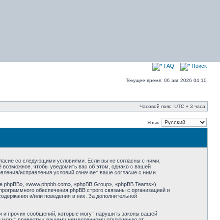
FAQ
Поиск
Текущее время: 06 авг 2026 04:10
Часовой пояс: UTC + 3 часа
Язык:
согласие со следующими условиями. Если вы не согласны с ними,
ё возможное, чтобы уведомить вас об этом, однако с вашей
овления/исправления условий означает ваше согласие с ними.
 phpBB», «www.phpbb.com», «phpBB Group», «phpBB Teams»),
программного обеспечения phpBB строго связаны с организацией и
содержания и/или поведения в них. За дополнительной
и и прочих сообщений, которые могут нарушить законы вашей
ий могут привести к вашему немедленному отключению от