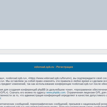
veloroad.spb.ru - Регистрация
», «veloroad.spb.ru», «https://www.veloroad.spb.ru/forum»), вы подтверждаете своё 
.ru». Мы оставляем за собой право изменять эти правила в любое время и сделаем вс
 предмет изменений, так как использование конференции «veloroad.spb.ru» после обн
я для создания конференций phpBB (в дальнейшем «они», «программное обеспечение
«GPL»). Скачать его можно по адресу
www.phpbb.com
. Ограничения лицензии GPL для 
венности за то, что администрация конференций определяет в качестве допустимого 
/
.
етнических сообщений, порнографических сообщений, призывов к национальной розн
мов «veloroad.spb.ru» или международное право. Попытки размещения таких сообщен