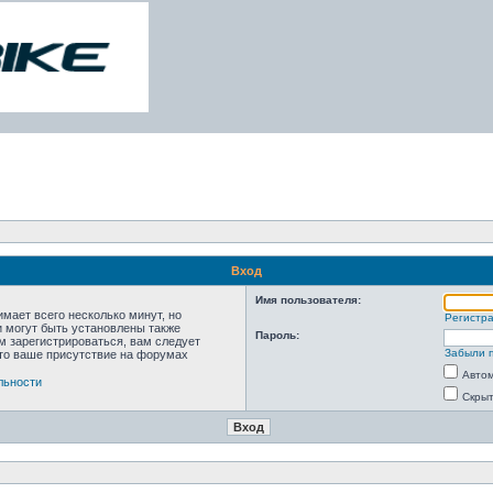
Вход
Имя пользователя:
мает всего несколько минут, но
Регистр
 могут быть установлены также
Пароль:
м зарегистрироваться, вам следует
Забыли 
что ваше присутствие на форумах
Автом
льности
Скрыт