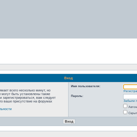
Вход
Имя пользователя:
мает всего несколько минут, но
Регистр
 могут быть установлены также
Пароль:
м зарегистрироваться, вам следует
Забыли 
что ваше присутствие на форумах
Автом
льности
Скрыт