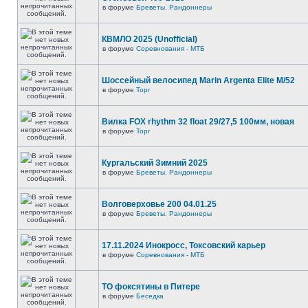
в форуме
Бреветы. Рандоннеры
КВМЛО 2025 (Unofficial)
в форуме
Соревнования - МТБ
Шоссейный велосипед Marin Argenta Elite M/52
в форуме
Торг
Вилка FOX rhythm 32 float 29/27,5 100мм, новая
в форуме
Торг
Кургальский Зимний 2025
в форуме
Бреветы. Рандоннеры
Волговерховье 200 04.01.25
в форуме
Бреветы. Рандоннеры
17.11.2024 Инокросс, Токсовский карьер
в форуме
Соревнования - МТБ
ТО фоксятины в Питере
в форуме
Беседка