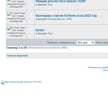
Продам роллер Tacx Galaxia T1100
в форуме
Торг
Календарь стартов XCNews.ru на 2023 год
в форуме
Соревнования - МТБ
Купил
в форуме
Торг
Показать сообщения за:
Поле сорт
Страница
1
из
20
[ Результатов поиска более 1000 ]
Список форумов
Powered by
php
Рус