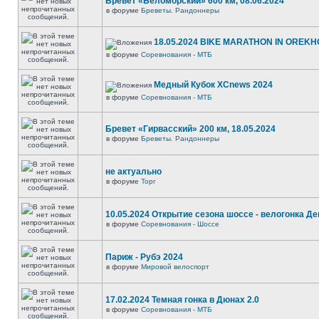
Бревет «Беломорский» 600 км, 08.06.2024
в форуме
Бреветы. Рандоннеры
18.05.2024 BIKE MARATHON IN OREKH
в форуме
Соревнования - МТБ
Медный Кубок XCnews 2024
в форуме
Соревнования - МТБ
Бревет «Гирвасский» 200 км, 18.05.2024
в форуме
Бреветы. Рандоннеры
не актуально
в форуме
Торг
10.05.2024 Открытие сезона шоссе - велогонка Д
в форуме
Соревнования - Шоссе
Париж - Рубэ 2024
в форуме
Мировой велоспорт
17.02.2024 Темная гонка в Дюнах 2.0
в форуме
Соревнования - МТБ