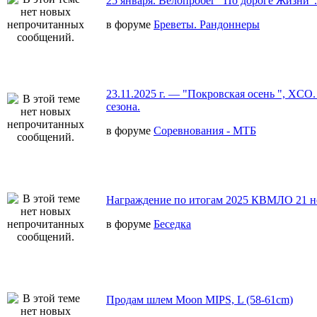
25 января. Велопробег "По дороге Жизни".
в форуме
Бреветы. Рандоннеры
23.11.2025 г. — "Покровская осень ", XCO
сезона.
в форуме
Соревнования - МТБ
Награждение по итогам 2025 КВМЛО 21 н
в форуме
Беседка
Продам шлем Moon MIPS, L (58-61cm)