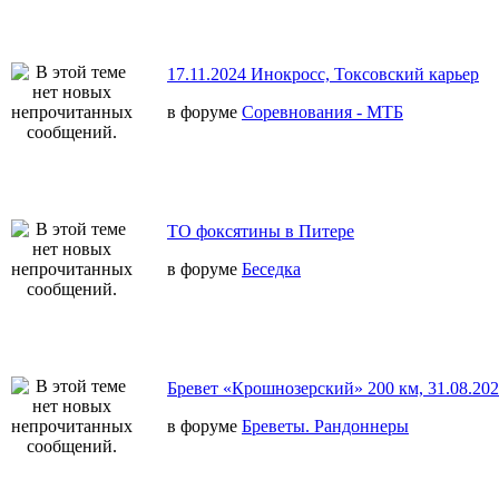
17.11.2024 Инокросс, Токсовский карьер
в форуме
Соревнования - МТБ
ТО фоксятины в Питере
в форуме
Беседка
Бревет «Крошнозерский» 200 км, 31.08.20
в форуме
Бреветы. Рандоннеры