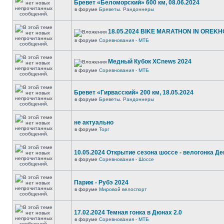
Бревет «Беломорский» 600 км, 08.06.2024
в форуме
Бреветы. Рандоннеры
18.05.2024 BIKE MARATHON IN OREKH
в форуме
Соревнования - МТБ
Медный Кубок XCnews 2024
в форуме
Соревнования - МТБ
Бревет «Гирвасский» 200 км, 18.05.2024
в форуме
Бреветы. Рандоннеры
не актуально
в форуме
Торг
10.05.2024 Открытие сезона шоссе - велогонка Д
в форуме
Соревнования - Шоссе
Париж - Рубэ 2024
в форуме
Мировой велоспорт
17.02.2024 Темная гонка в Дюнах 2.0
в форуме
Соревнования - МТБ