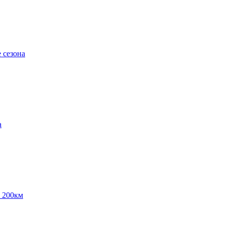
 сезона
а
 200км