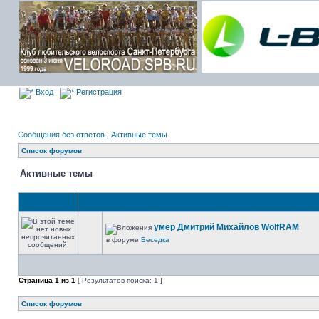
Вход
Регистрация
Сообщения без ответов
|
Активные темы
Список форумов
Активные темы
умер Дмитрий Михайлов WolfRAM
в форуме
Беседка
Страница
1
из
1
[ Результатов поиска: 1 ]
Список форумов