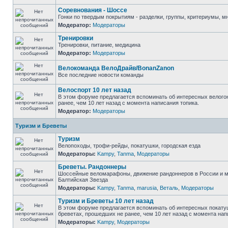
Соревнования - Шоссе
Гонки по твердым покрытиям - разделки, группы, критериумы, мн
Модератор:
Модераторы
Тренировки
Тренировки, питание, медицина
Модератор:
Модераторы
Велокоманда ВелоДрайв/BonanZanon
Все последние новости команды
Велоспорт 10 лет назад
В этом форуме предлагается вспоминать об интересных велого
ранее, чем 10 лет назад с момента написания топика.
Модератор:
Модераторы
Туризм и Бреветы
Туризм
Велопоходы, трофи-рейды, покатушки, городская езда
Модераторы:
Kampy
,
Tanma
,
Модераторы
Бреветы. Рандоннеры
Шоссейные веломарафоны, движение рандоннеров в России и м
Балтийская Звезда
Модераторы:
Kampy
,
Tanma
,
marusia
,
Веталь
,
Модераторы
Туризм и Бреветы 10 лет назад
В этом форуме предлагается вспоминать об интересных покату
бреветах, прошедших не ранее, чем 10 лет назад с момента нап
Модераторы:
Kampy
,
Модераторы