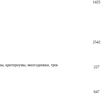
1425
2542
пы, критериумы, многодневки, трек
227
647