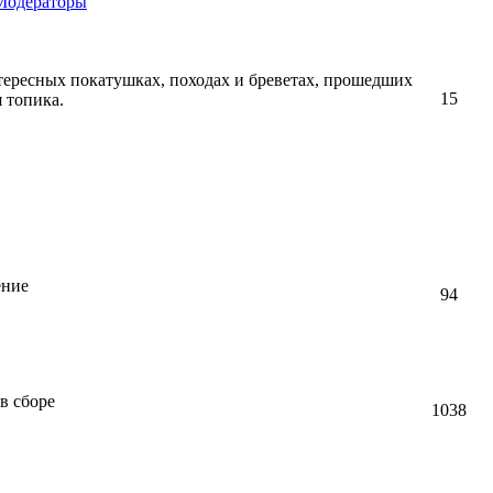
Модераторы
тересных покатушках, походах и бреветах, прошедших
15
я топика.
ение
94
в сборе
1038