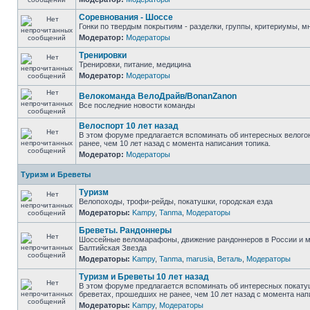
Соревнования - Шоссе
Гонки по твердым покрытиям - разделки, группы, критериумы, мн
Модератор:
Модераторы
Тренировки
Тренировки, питание, медицина
Модератор:
Модераторы
Велокоманда ВелоДрайв/BonanZanon
Все последние новости команды
Велоспорт 10 лет назад
В этом форуме предлагается вспоминать об интересных велого
ранее, чем 10 лет назад с момента написания топика.
Модератор:
Модераторы
Туризм и Бреветы
Туризм
Велопоходы, трофи-рейды, покатушки, городская езда
Модераторы:
Kampy
,
Tanma
,
Модераторы
Бреветы. Рандоннеры
Шоссейные веломарафоны, движение рандоннеров в России и м
Балтийская Звезда
Модераторы:
Kampy
,
Tanma
,
marusia
,
Веталь
,
Модераторы
Туризм и Бреветы 10 лет назад
В этом форуме предлагается вспоминать об интересных покату
бреветах, прошедших не ранее, чем 10 лет назад с момента нап
Модераторы:
Kampy
,
Модераторы