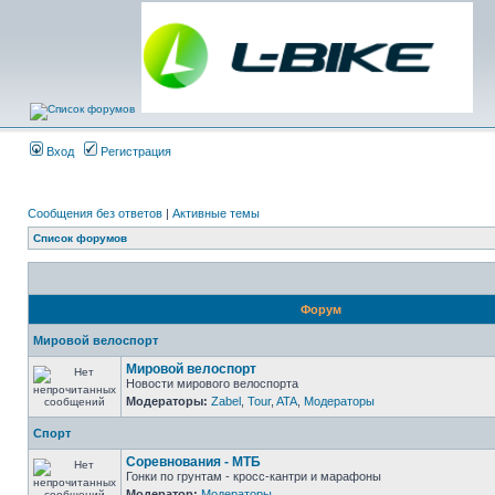
Вход
Регистрация
Сообщения без ответов
|
Активные темы
Список форумов
Форум
Мировой велоспорт
Мировой велоспорт
Новости мирового велоспорта
Модераторы:
Zabel
,
Tour
,
ATA
,
Модераторы
Спорт
Соревнования - МТБ
Гонки по грунтам - кросс-кантри и марафоны
Модератор:
Модераторы