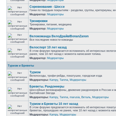
Модератор:
Модераторы
Соревнования - Шоссе
Гонки по твердым покрытиям - разделки, группы, критериумы, мн
Модератор:
Модераторы
Тренировки
Тренировки, питание, медицина
Модератор:
Модераторы
Велокоманда ВелоДрайв/BonanZanon
Все последние новости команды
Велоспорт 10 лет назад
В этом форуме предлагается вспоминать об интересных велого
ранее, чем 10 лет назад с момента написания топика.
Модератор:
Модераторы
Туризм и Бреветы
Туризм
Велопоходы, трофи-рейды, покатушки, городская езда
Модераторы:
Kampy
,
Tanma
,
Модераторы
Бреветы. Рандоннеры
Шоссейные веломарафоны, движение рандоннеров в России и м
Балтийская Звезда
Модераторы:
Kampy
,
Tanma
,
marusia
,
Веталь
,
Модераторы
Туризм и Бреветы 10 лет назад
В этом форуме предлагается вспоминать об интересных покату
бреветах, прошедших не ранее, чем 10 лет назад с момента нап
Модераторы:
Kampy
,
Модераторы