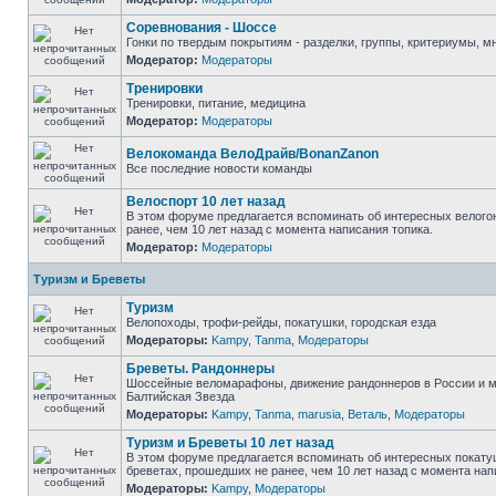
Соревнования - Шоссе
Гонки по твердым покрытиям - разделки, группы, критериумы, мн
Модератор:
Модераторы
Тренировки
Тренировки, питание, медицина
Модератор:
Модераторы
Велокоманда ВелоДрайв/BonanZanon
Все последние новости команды
Велоспорт 10 лет назад
В этом форуме предлагается вспоминать об интересных велого
ранее, чем 10 лет назад с момента написания топика.
Модератор:
Модераторы
Туризм и Бреветы
Туризм
Велопоходы, трофи-рейды, покатушки, городская езда
Модераторы:
Kampy
,
Tanma
,
Модераторы
Бреветы. Рандоннеры
Шоссейные веломарафоны, движение рандоннеров в России и м
Балтийская Звезда
Модераторы:
Kampy
,
Tanma
,
marusia
,
Веталь
,
Модераторы
Туризм и Бреветы 10 лет назад
В этом форуме предлагается вспоминать об интересных покату
бреветах, прошедших не ранее, чем 10 лет назад с момента нап
Модераторы:
Kampy
,
Модераторы