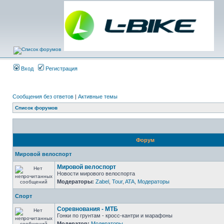
Вход
Регистрация
Сообщения без ответов
|
Активные темы
Список форумов
Форум
Мировой велоспорт
Мировой велоспорт
Новости мирового велоспорта
Модераторы:
Zabel
,
Tour
,
ATA
,
Модераторы
Спорт
Соревнования - МТБ
Гонки по грунтам - кросс-кантри и марафоны
Модератор:
Модераторы