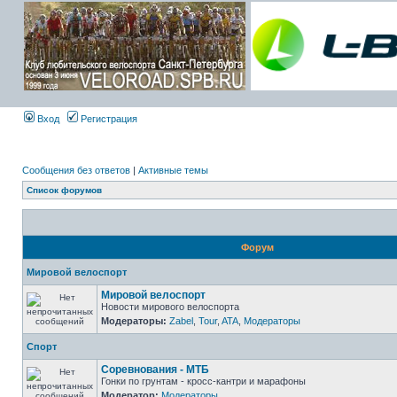
Вход
Регистрация
Сообщения без ответов
|
Активные темы
Список форумов
Форум
Мировой велоспорт
Мировой велоспорт
Новости мирового велоспорта
Модераторы:
Zabel
,
Tour
,
ATA
,
Модераторы
Спорт
Соревнования - МТБ
Гонки по грунтам - кросс-кантри и марафоны
Модератор:
Модераторы