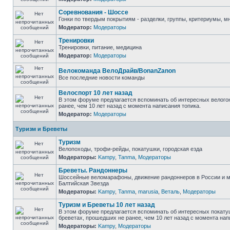
Соревнования - Шоссе
Гонки по твердым покрытиям - разделки, группы, критериумы, мн
Модератор:
Модераторы
Тренировки
Тренировки, питание, медицина
Модератор:
Модераторы
Велокоманда ВелоДрайв/BonanZanon
Все последние новости команды
Велоспорт 10 лет назад
В этом форуме предлагается вспоминать об интересных велого
ранее, чем 10 лет назад с момента написания топика.
Модератор:
Модераторы
Туризм и Бреветы
Туризм
Велопоходы, трофи-рейды, покатушки, городская езда
Модераторы:
Kampy
,
Tanma
,
Модераторы
Бреветы. Рандоннеры
Шоссейные веломарафоны, движение рандоннеров в России и м
Балтийская Звезда
Модераторы:
Kampy
,
Tanma
,
marusia
,
Веталь
,
Модераторы
Туризм и Бреветы 10 лет назад
В этом форуме предлагается вспоминать об интересных покату
бреветах, прошедших не ранее, чем 10 лет назад с момента нап
Модераторы:
Kampy
,
Модераторы