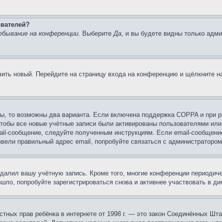
ователей?
ебывание на конференции
. Выберите
Да
, и вы будете видны только адм
учить новый. Перейдите на страницу входа на конференцию и щёлкните 
ы, то возможны два варианта. Если включена поддержка COPPA и при ре
чтобы все новые учётные записи были активированы пользователями или
ail-сообщение, следуйте полученным инструкциям. Если email-сообщение
ввели правильный адрес email, попробуйте связаться с администратором
удалил вашу учётную запись. Кроме того, многие конференции периоди
ло, попробуйте зарегистрироваться снова и активнее участвовать в ди
 частных прав ребёнка в интернете от 1998 г. — это закон Соединённых 