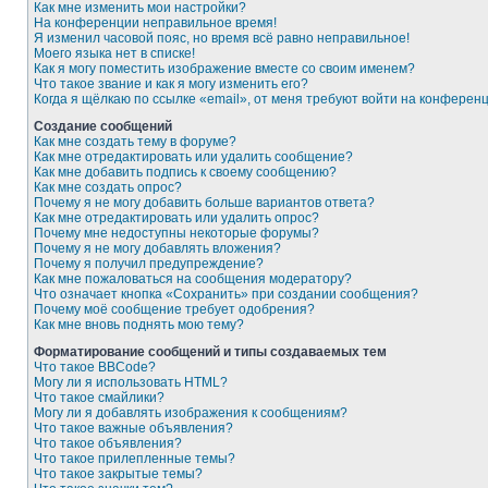
Как мне изменить мои настройки?
На конференции неправильное время!
Я изменил часовой пояс, но время всё равно неправильное!
Моего языка нет в списке!
Как я могу поместить изображение вместе со своим именем?
Что такое звание и как я могу изменить его?
Когда я щёлкаю по ссылке «email», от меня требуют войти на конферен
Создание сообщений
Как мне создать тему в форуме?
Как мне отредактировать или удалить сообщение?
Как мне добавить подпись к своему сообщению?
Как мне создать опрос?
Почему я не могу добавить больше вариантов ответа?
Как мне отредактировать или удалить опрос?
Почему мне недоступны некоторые форумы?
Почему я не могу добавлять вложения?
Почему я получил предупреждение?
Как мне пожаловаться на сообщения модератору?
Что означает кнопка «Сохранить» при создании сообщения?
Почему моё сообщение требует одобрения?
Как мне вновь поднять мою тему?
Форматирование сообщений и типы создаваемых тем
Что такое BBCode?
Могу ли я использовать HTML?
Что такое смайлики?
Могу ли я добавлять изображения к сообщениям?
Что такое важные объявления?
Что такое объявления?
Что такое прилепленные темы?
Что такое закрытые темы?