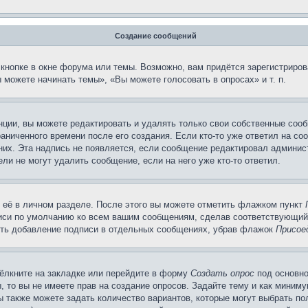
Создание сообщений
кнопке в окне форума или темы. Возможно, вам придётся зарегистриров
можете начинать темы», «Вы можете голосовать в опросах» и т. п.
ции, вы можете редактировать и удалять только свои собственные сооб
аниченного времени после его создания. Если кто-то уже ответил на со
 них. Эта надпись не появляется, если сообщение редактировал админис
ли не могут удалить сообщение, если на него уже кто-то ответил.
 её в личном разделе. После этого вы можете отметить флажком пункт
писи по умолчанию ко всем вашим сообщениям, сделав соответствующий
нить добавление подписи в отдельных сообщениях, убрав флажок
Присое
ёлкните на закладке или перейдите в форму
Создать опрос
под основно
, то вы не имеете прав на создание опросов. Задайте тему и как миним
ы также можете задать количество вариантов, которые могут выбрать п