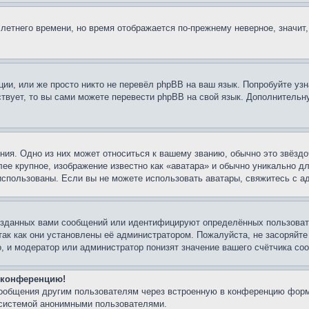
 летнего времени, но время отображается по-прежнему неверное, значит
ии, или же просто никто не перевёл phpBB на ваш язык. Попробуйте узн
ествует, то вы сами можете перевести phpBB на свой язык. Дополнител
ия. Одно из них может относиться к вашему званию, обычно это звёздо
лее крупное, изображение известно как «аватара» и обычно уникально д
ь использованы. Если вы не можете использовать аватары, свяжитесь с
озданных вами сообщений или идентифицируют определённых пользовате
так как они установлены её администратором. Пожалуйста, не засоряйт
, и модератор или администратор понизят значение вашего счётчика со
а конференцию!
сообщения другим пользователям через встроенную в конференцию форм
 системой анонимными пользователями.