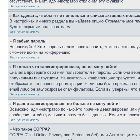
отсутствует, значит, администратор отключил эту функцию.
Вернуться к началу
» Как сделать, чтобы я не появлялся в списке активных польз
В настройках личного раздела вы найдёте опцию
Скрывать моё пр
будете скрытым пользователем.
Вернуться к началу
» Я забыл пароль!
Не паникуйте! Хотя пароль нельзя восстановить, можно легко пол
сможете войти на конференцию.
Вернуться к началу
» Я только что зарегистрировался, но не могу войти!
Сначала проверьте свои имя пользователя и пароль. Если они верн
полученным инструкциям. На некоторых конференциях требуется, 
отображается в процессе регистрации. Если вам было прислано em
email либо он заблокирован спам-фильтром. Если вы уверены, что 
Вернуться к началу
» Я давно зарегистрирован, но больше не могу войти!
Возможно, администратор по какой-то причине деактивировал или 
сообщения, чтобы уменьшить размер базы данных. Если это произош
Вернуться к началу
» Что такое COPPA?
COPPA (Child Online Privacy and Protection Act), или Акт о защите