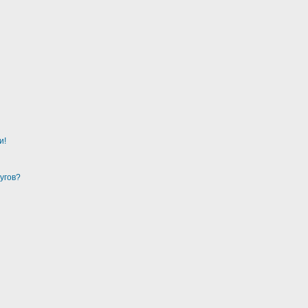
и!
угов?