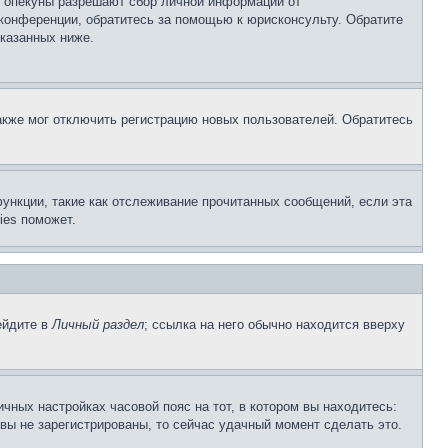
о опекуны разрешают сбор личной информации от
 конференции, обратитесь за помощью к юрисконсульту. Обратите
указанных ниже.
акже мог отключить регистрацию новых пользователей. Обратитесь
ункции, такие как отслеживание прочитанных сообщений, если эта
ies поможет.
ейдите в
Личный раздел
; ссылка на него обычно находится вверху
чных настройках часовой пояс на тот, в котором вы находитесь:
и вы не зарегистрированы, то сейчас удачный момент сделать это.