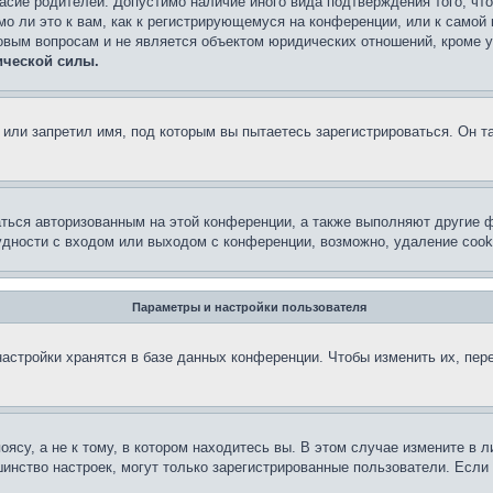
асие родителей. Допустимо наличие иного вида подтверждения того, чт
о ли это к вам, как к регистрирующемуся на конференции, или к самой
овым вопросам и не является объектом юридических отношений, кроме 
ической силы.
или запретил имя, под которым вы пытаетесь зарегистрироваться. Он т
аться авторизованным на этой конференции, а также выполняют другие ф
дности с входом или выходом с конференции, возможно, удаление cook
Параметры и настройки пользователя
астройки хранятся в базе данных конференции. Чтобы изменить их, пер
су, а не к тому, в котором находитесь вы. В этом случае измените в ли
льшинство настроек, могут только зарегистрированные пользователи. Есл