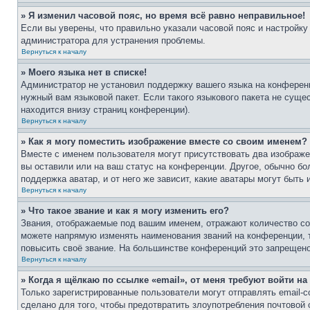
» Я изменил часовой пояс, но время всё равно неправильное!
Если вы уверены, что правильно указали часовой пояс и настройку
администратора для устранения проблемы.
Вернуться к началу
» Моего языка нет в списке!
Администратор не установил поддержку вашего языка на конференц
нужный вам языковой пакет. Если такого языкового пакета не сущ
находится внизу страниц конференции).
Вернуться к началу
» Как я могу поместить изображение вместе со своим именем?
Вместе с именем пользователя могут присутствовать два изображен
вы оставили или на ваш статус на конференции. Другое, обычно бо
поддержка аватар, и от него же зависит, какие аватары могут быт
Вернуться к началу
» Что такое звание и как я могу изменить его?
Звания, отображаемые под вашим именем, отражают количество с
можете напрямую изменять наименования званий на конференции, 
повысить своё звание. На большинстве конференций это запрещено
Вернуться к началу
» Когда я щёлкаю по ссылке «email», от меня требуют войти н
Только зарегистрированные пользователи могут отправлять email-
сделано для того, чтобы предотвратить злоупотребления почтовой