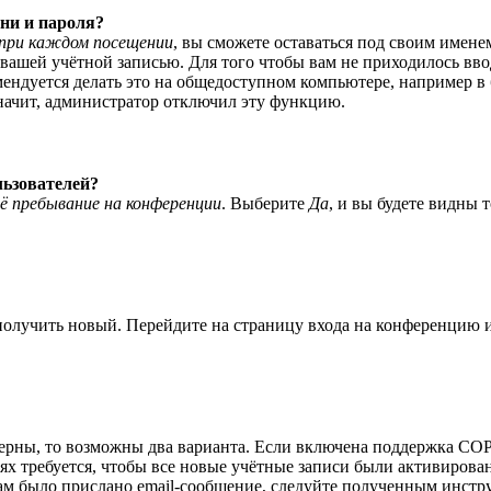
ни и пароля?
при каждом посещении
, вы сможете оставаться под своим имене
я вашей учётной записью. Для того чтобы вам не приходилось вв
ндуется делать это на общедоступном компьютере, например в би
значит, администратор отключил эту функцию.
льзователей?
ё пребывание на конференции
. Выберите
Да
, и вы будете видны 
 получить новый. Перейдите на страницу входа на конференцию
верны, то возможны два варианта. Если включена поддержка COPP
 требуется, чтобы все новые учётные записи были активирован
ам было прислано email-сообщение, следуйте полученным инстру