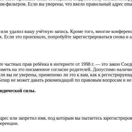
ам-фильтром. Если вы уверены, что ввели правильный адрес emai
или удалил вашу учётную запись. Кроме того, многие конферен
 Если это произошло, попробуйте зарегистрироваться снова и ак
ащите частных прав ребёнка в интернете от 1998 г. — это закон С
меть на это письменное согласие родителей. Допустимо наличи
и вы не уверены, применимо ли это к вам, как к регистрирующ
Group не может давать рекомендаций по правовым вопросам и н
ридической силы.
рес или запретил имя, под которым вы пытаетесь зарегистриро
ференции.