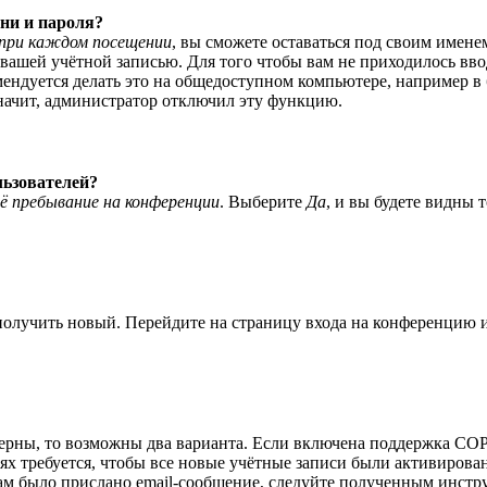
ни и пароля?
при каждом посещении
, вы сможете оставаться под своим имене
я вашей учётной записью. Для того чтобы вам не приходилось вв
ндуется делать это на общедоступном компьютере, например в би
значит, администратор отключил эту функцию.
льзователей?
ё пребывание на конференции
. Выберите
Да
, и вы будете видны 
 получить новый. Перейдите на страницу входа на конференцию
верны, то возможны два варианта. Если включена поддержка COPP
 требуется, чтобы все новые учётные записи были активирован
ам было прислано email-сообщение, следуйте полученным инстру