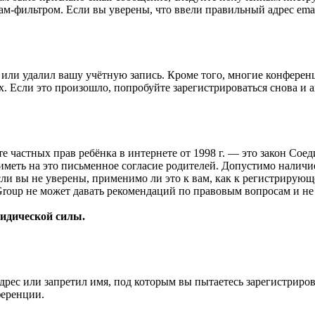
ам-фильтром. Если вы уверены, что ввели правильный адрес emai
или удалил вашу учётную запись. Кроме того, многие конферен
 Если это произошло, попробуйте зарегистрироваться снова и ак
ащите частных прав ребёнка в интернете от 1998 г. — это закон С
меть на это письменное согласие родителей. Допустимо наличи
и вы не уверены, применимо ли это к вам, как к регистрирующ
Group не может давать рекомендаций по правовым вопросам и н
ридической силы.
рес или запретил имя, под которым вы пытаетесь зарегистриро
ференции.