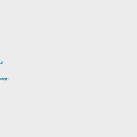
и!
угов?