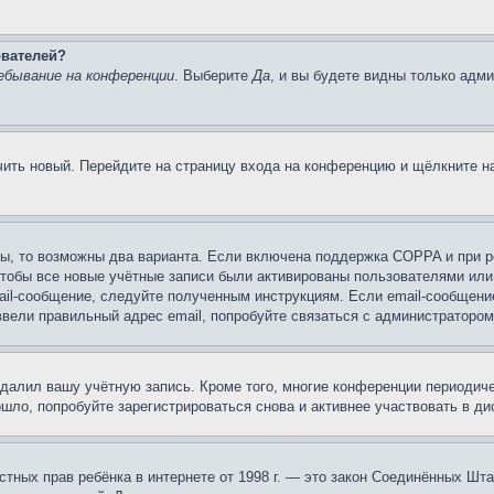
ователей?
ебывание на конференции
. Выберите
Да
, и вы будете видны только адм
учить новый. Перейдите на страницу входа на конференцию и щёлкните 
ы, то возможны два варианта. Если включена поддержка COPPA и при ре
чтобы все новые учётные записи были активированы пользователями или
ail-сообщение, следуйте полученным инструкциям. Если email-сообщение
ввели правильный адрес email, попробуйте связаться с администратором
удалил вашу учётную запись. Кроме того, многие конференции периоди
ло, попробуйте зарегистрироваться снова и активнее участвовать в ди
 частных прав ребёнка в интернете от 1998 г. — это закон Соединённых 