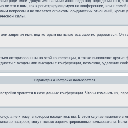
асие родителей. Допустимо наличие иного вида подтверждения того, чт
о ли это к вам, как к регистрирующемуся на конференции, или к самой
овым вопросам и не является объектом юридических отношений, кроме 
ической силы.
или запретил имя, под которым вы пытаетесь зарегистрироваться. Он т
аться авторизованным на этой конференции, а также выполняют другие ф
дности с входом или выходом с конференции, возможно, удаление cook
Параметры и настройки пользователя
астройки хранятся в базе данных конференции. Чтобы изменить их, пер
су, а не к тому, в котором находитесь вы. В этом случае измените в ли
льшинство настроек, могут только зарегистрированные пользователи. Есл