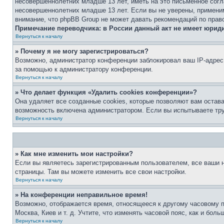
несовершеннолетних младше 13 лет, иметь на это письменное согл
несовершеннолетних младше 13 лет. Если вы не уверены, применим
внимание, что phpBB Group не может давать рекомендаций по прав
Примечание переводчика: в России данный акт не имеет юрид
Вернуться к началу
» Почему я не могу зарегистрироваться?
Возможно, администратор конференции заблокировал ваш IP-адрес 
за помощью к администратору конференции.
Вернуться к началу
» Что делает функция «Удалить cookies конференции»?
Она удаляет все созданные cookies, которые позволяют вам остав
возможность включена администратором. Если вы испытываете тру
Вернуться к началу
» Как мне изменить мои настройки?
Если вы являетесь зарегистрированным пользователем, все ваши н
страницы. Там вы можете изменить все свои настройки.
Вернуться к началу
» На конференции неправильное время!
Возможно, отображается время, относящееся к другому часовому поя
Москва, Киев и т. д. Учтите, что изменять часовой пояс, как и бо
Вернуться к началу