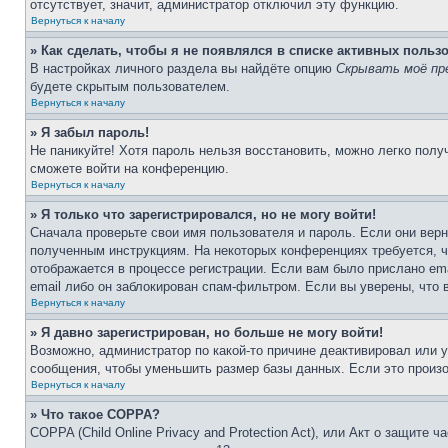
отсутствует, значит, администратор отключил эту функцию.
Вернуться к началу
» Как сделать, чтобы я не появлялся в списке активных польз
В настройках личного раздела вы найдёте опцию
Скрывать моё пр
будете скрытым пользователем.
Вернуться к началу
» Я забыл пароль!
Не паникуйте! Хотя пароль нельзя восстановить, можно легко пол
сможете войти на конференцию.
Вернуться к началу
» Я только что зарегистрировался, но не могу войти!
Сначала проверьте свои имя пользователя и пароль. Если они верн
полученным инструкциям. На некоторых конференциях требуется, 
отображается в процессе регистрации. Если вам было прислано em
email либо он заблокирован спам-фильтром. Если вы уверены, что 
Вернуться к началу
» Я давно зарегистрирован, но больше не могу войти!
Возможно, администратор по какой-то причине деактивировал или 
сообщения, чтобы уменьшить размер базы данных. Если это произош
Вернуться к началу
» Что такое COPPA?
COPPA (Child Online Privacy and Protection Act), или Акт о защите