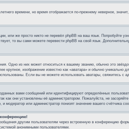
 летнего времени, но время отображается по-прежнему неверное, значит
ии, или же просто никто не перевёл phpBB на ваш язык. Попробуйте узн
ествует, то вы сами можете перевести phpBB на свой язык. Дополнител
ия. Одно из них может относиться к вашему званию, обычно это звёздо
лее крупное, изображение известно как «аватара» и обычно уникально д
ь использованы. Если вы не можете использовать аватары, свяжитесь с
озданных вами сообщений или идентифицируют определённых пользовате
так как они установлены её администратором. Пожалуйста, не засоряйт
, и модератор или администратор понизят значение вашего счётчика со
а конференцию!
сообщения другим пользователям через встроенную в конференцию форм
 системой анонимными пользователями.