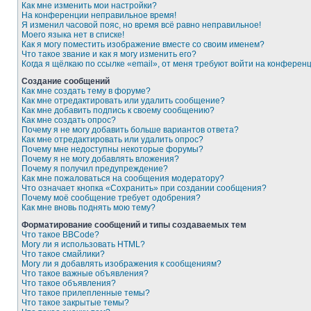
Как мне изменить мои настройки?
На конференции неправильное время!
Я изменил часовой пояс, но время всё равно неправильное!
Моего языка нет в списке!
Как я могу поместить изображение вместе со своим именем?
Что такое звание и как я могу изменить его?
Когда я щёлкаю по ссылке «email», от меня требуют войти на конферен
Создание сообщений
Как мне создать тему в форуме?
Как мне отредактировать или удалить сообщение?
Как мне добавить подпись к своему сообщению?
Как мне создать опрос?
Почему я не могу добавить больше вариантов ответа?
Как мне отредактировать или удалить опрос?
Почему мне недоступны некоторые форумы?
Почему я не могу добавлять вложения?
Почему я получил предупреждение?
Как мне пожаловаться на сообщения модератору?
Что означает кнопка «Сохранить» при создании сообщения?
Почему моё сообщение требует одобрения?
Как мне вновь поднять мою тему?
Форматирование сообщений и типы создаваемых тем
Что такое BBCode?
Могу ли я использовать HTML?
Что такое смайлики?
Могу ли я добавлять изображения к сообщениям?
Что такое важные объявления?
Что такое объявления?
Что такое прилепленные темы?
Что такое закрытые темы?