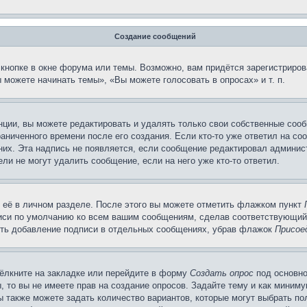
Создание сообщений
кнопке в окне форума или темы. Возможно, вам придётся зарегистриров
можете начинать темы», «Вы можете голосовать в опросах» и т. п.
ции, вы можете редактировать и удалять только свои собственные сооб
аниченного времени после его создания. Если кто-то уже ответил на со
 них. Эта надпись не появляется, если сообщение редактировал админис
ли не могут удалить сообщение, если на него уже кто-то ответил.
 её в личном разделе. После этого вы можете отметить флажком пункт
писи по умолчанию ко всем вашим сообщениям, сделав соответствующий
нить добавление подписи в отдельных сообщениях, убрав флажок
Присое
ёлкните на закладке или перейдите в форму
Создать опрос
под основно
, то вы не имеете прав на создание опросов. Задайте тему и как миним
ы также можете задать количество вариантов, которые могут выбрать п