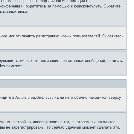
о опекуны разрешают сбор личной информации от
 конференции, обратитесь за помощью к юрисконсульту. Обратите
указанных ниже.
акже мог отключить регистрацию новых пользователей. Обратитесь
ункции, такие как отслеживание прочитанных сообщений, если эта
ies поможет.
ейдите в
Личный раздел
; ссылка на него обычно находится вверху
чных настройках часовой пояс на тот, в котором вы находитесь:
и вы не зарегистрированы, то сейчас удачный момент сделать это.