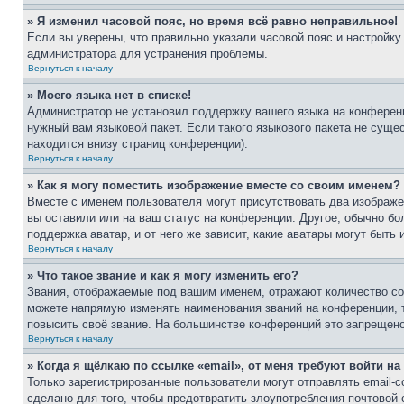
» Я изменил часовой пояс, но время всё равно неправильное!
Если вы уверены, что правильно указали часовой пояс и настройку
администратора для устранения проблемы.
Вернуться к началу
» Моего языка нет в списке!
Администратор не установил поддержку вашего языка на конференц
нужный вам языковой пакет. Если такого языкового пакета не сущ
находится внизу страниц конференции).
Вернуться к началу
» Как я могу поместить изображение вместе со своим именем?
Вместе с именем пользователя могут присутствовать два изображен
вы оставили или на ваш статус на конференции. Другое, обычно бо
поддержка аватар, и от него же зависит, какие аватары могут быт
Вернуться к началу
» Что такое звание и как я могу изменить его?
Звания, отображаемые под вашим именем, отражают количество с
можете напрямую изменять наименования званий на конференции, 
повысить своё звание. На большинстве конференций это запрещено
Вернуться к началу
» Когда я щёлкаю по ссылке «email», от меня требуют войти н
Только зарегистрированные пользователи могут отправлять email-
сделано для того, чтобы предотвратить злоупотребления почтовой