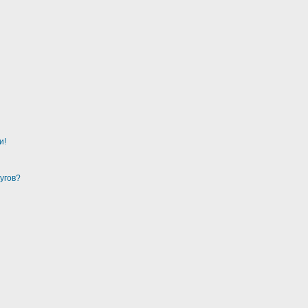
и!
угов?