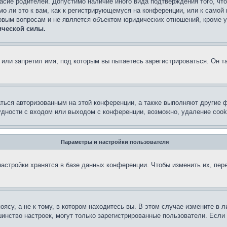
асие родителей. Допустимо наличие иного вида подтверждения того, чт
о ли это к вам, как к регистрирующемуся на конференции, или к самой
овым вопросам и не является объектом юридических отношений, кроме 
ической силы.
или запретил имя, под которым вы пытаетесь зарегистрироваться. Он т
аться авторизованным на этой конференции, а также выполняют другие ф
дности с входом или выходом с конференции, возможно, удаление cook
Параметры и настройки пользователя
астройки хранятся в базе данных конференции. Чтобы изменить их, пер
су, а не к тому, в котором находитесь вы. В этом случае измените в ли
льшинство настроек, могут только зарегистрированные пользователи. Есл