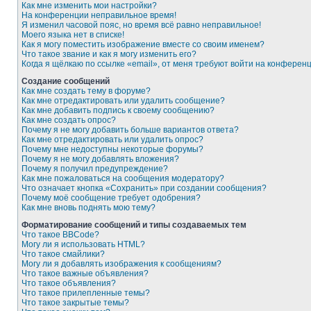
Как мне изменить мои настройки?
На конференции неправильное время!
Я изменил часовой пояс, но время всё равно неправильное!
Моего языка нет в списке!
Как я могу поместить изображение вместе со своим именем?
Что такое звание и как я могу изменить его?
Когда я щёлкаю по ссылке «email», от меня требуют войти на конферен
Создание сообщений
Как мне создать тему в форуме?
Как мне отредактировать или удалить сообщение?
Как мне добавить подпись к своему сообщению?
Как мне создать опрос?
Почему я не могу добавить больше вариантов ответа?
Как мне отредактировать или удалить опрос?
Почему мне недоступны некоторые форумы?
Почему я не могу добавлять вложения?
Почему я получил предупреждение?
Как мне пожаловаться на сообщения модератору?
Что означает кнопка «Сохранить» при создании сообщения?
Почему моё сообщение требует одобрения?
Как мне вновь поднять мою тему?
Форматирование сообщений и типы создаваемых тем
Что такое BBCode?
Могу ли я использовать HTML?
Что такое смайлики?
Могу ли я добавлять изображения к сообщениям?
Что такое важные объявления?
Что такое объявления?
Что такое прилепленные темы?
Что такое закрытые темы?