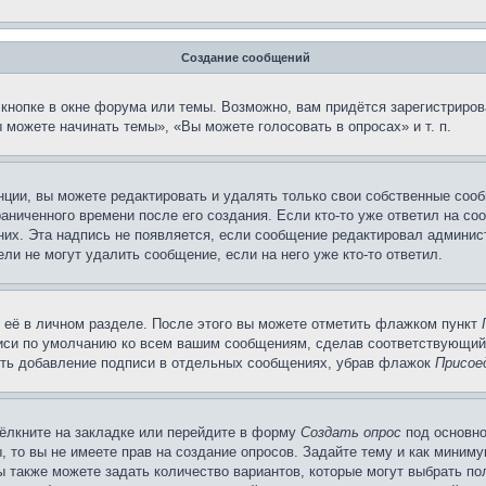
Создание сообщений
кнопке в окне форума или темы. Возможно, вам придётся зарегистриров
можете начинать темы», «Вы можете голосовать в опросах» и т. п.
ции, вы можете редактировать и удалять только свои собственные сооб
аниченного времени после его создания. Если кто-то уже ответил на со
 них. Эта надпись не появляется, если сообщение редактировал админис
ли не могут удалить сообщение, если на него уже кто-то ответил.
 её в личном разделе. После этого вы можете отметить флажком пункт
писи по умолчанию ко всем вашим сообщениям, сделав соответствующий
нить добавление подписи в отдельных сообщениях, убрав флажок
Присое
ёлкните на закладке или перейдите в форму
Создать опрос
под основно
, то вы не имеете прав на создание опросов. Задайте тему и как миним
ы также можете задать количество вариантов, которые могут выбрать п