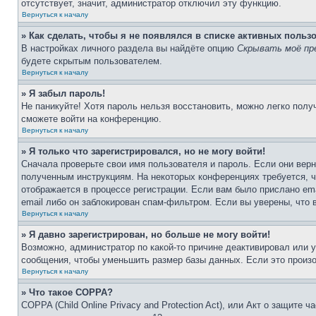
отсутствует, значит, администратор отключил эту функцию.
Вернуться к началу
» Как сделать, чтобы я не появлялся в списке активных польз
В настройках личного раздела вы найдёте опцию
Скрывать моё пр
будете скрытым пользователем.
Вернуться к началу
» Я забыл пароль!
Не паникуйте! Хотя пароль нельзя восстановить, можно легко пол
сможете войти на конференцию.
Вернуться к началу
» Я только что зарегистрировался, но не могу войти!
Сначала проверьте свои имя пользователя и пароль. Если они верн
полученным инструкциям. На некоторых конференциях требуется, 
отображается в процессе регистрации. Если вам было прислано em
email либо он заблокирован спам-фильтром. Если вы уверены, что 
Вернуться к началу
» Я давно зарегистрирован, но больше не могу войти!
Возможно, администратор по какой-то причине деактивировал или 
сообщения, чтобы уменьшить размер базы данных. Если это произош
Вернуться к началу
» Что такое COPPA?
COPPA (Child Online Privacy and Protection Act), или Акт о защите