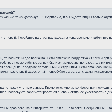
ователей?
ебывание на конференции
. Выберите
Да
, и вы будете видны только адм
учить новый. Перейдите на страницу входа на конференцию и щёлкните 
ы, то возможны два варианта. Если включена поддержка COPPA и при ре
чтобы все новые учётные записи были активированы пользователями или
ail-сообщение, следуйте полученным инструкциям. Если email-сообщение
ввели правильный адрес email, попробуйте связаться с администратором
удалил вашу учётную запись. Кроме того, многие конференции периоди
ло, попробуйте зарегистрироваться снова и активнее участвовать в ди
 частных прав ребёнка в интернете от 1998 г. — это закон Соединённых 