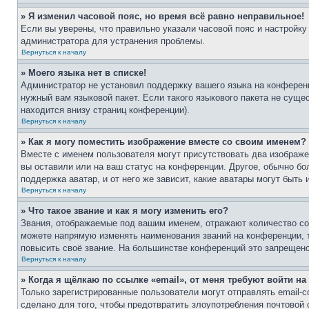
» Я изменил часовой пояс, но время всё равно неправильное!
Если вы уверены, что правильно указали часовой пояс и настройку
администратора для устранения проблемы.
Вернуться к началу
» Моего языка нет в списке!
Администратор не установил поддержку вашего языка на конференц
нужный вам языковой пакет. Если такого языкового пакета не сущ
находится внизу страниц конференции).
Вернуться к началу
» Как я могу поместить изображение вместе со своим именем?
Вместе с именем пользователя могут присутствовать два изображен
вы оставили или на ваш статус на конференции. Другое, обычно бо
поддержка аватар, и от него же зависит, какие аватары могут быт
Вернуться к началу
» Что такое звание и как я могу изменить его?
Звания, отображаемые под вашим именем, отражают количество с
можете напрямую изменять наименования званий на конференции, 
повысить своё звание. На большинстве конференций это запрещено
Вернуться к началу
» Когда я щёлкаю по ссылке «email», от меня требуют войти н
Только зарегистрированные пользователи могут отправлять email-
сделано для того, чтобы предотвратить злоупотребления почтовой