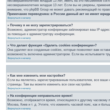
несовершеннолетних младше 13 лет, иметь на это письменное согл
несовершеннолетних младше 13 лет. Если вы не уверены, применим
внимание, что phpBB Group не может давать рекомендаций по прав
Примечание переводчика: в России данный акт не имеет юрид
Вернуться к началу
» Почему я не могу зарегистрироваться?
Возможно, администратор конференции заблокировал ваш IP-адрес 
за помощью к администратору конференции.
Вернуться к началу
» Что делает функция «Удалить cookies конференции»?
Она удаляет все созданные cookies, которые позволяют вам остав
возможность включена администратором. Если вы испытываете тру
Вернуться к началу
» Как мне изменить мои настройки?
Если вы являетесь зарегистрированным пользователем, все ваши н
страницы. Там вы можете изменить все свои настройки.
Вернуться к началу
» На конференции неправильное время!
Возможно, отображается время, относящееся к другому часовому поя
Москва, Киев и т. д. Учтите, что изменять часовой пояс, как и бо
Вернуться к началу