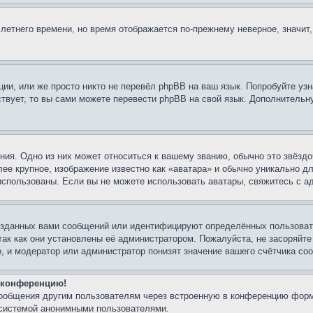
 летнего времени, но время отображается по-прежнему неверное, значит
ии, или же просто никто не перевёл phpBB на ваш язык. Попробуйте узн
ествует, то вы сами можете перевести phpBB на свой язык. Дополнител
ия. Одно из них может относиться к вашему званию, обычно это звёздо
лее крупное, изображение известно как «аватара» и обычно уникально д
ь использованы. Если вы не можете использовать аватары, свяжитесь с
озданных вами сообщений или идентифицируют определённых пользовате
так как они установлены её администратором. Пожалуйста, не засоряйт
, и модератор или администратор понизят значение вашего счётчика со
а конференцию!
сообщения другим пользователям через встроенную в конференцию форм
 системой анонимными пользователями.