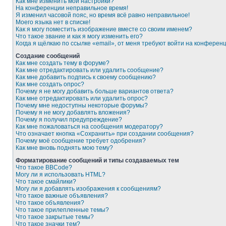
Как мне изменить мои настройки?
На конференции неправильное время!
Я изменил часовой пояс, но время всё равно неправильное!
Моего языка нет в списке!
Как я могу поместить изображение вместе со своим именем?
Что такое звание и как я могу изменить его?
Когда я щёлкаю по ссылке «email», от меня требуют войти на конферен
Создание сообщений
Как мне создать тему в форуме?
Как мне отредактировать или удалить сообщение?
Как мне добавить подпись к своему сообщению?
Как мне создать опрос?
Почему я не могу добавить больше вариантов ответа?
Как мне отредактировать или удалить опрос?
Почему мне недоступны некоторые форумы?
Почему я не могу добавлять вложения?
Почему я получил предупреждение?
Как мне пожаловаться на сообщения модератору?
Что означает кнопка «Сохранить» при создании сообщения?
Почему моё сообщение требует одобрения?
Как мне вновь поднять мою тему?
Форматирование сообщений и типы создаваемых тем
Что такое BBCode?
Могу ли я использовать HTML?
Что такое смайлики?
Могу ли я добавлять изображения к сообщениям?
Что такое важные объявления?
Что такое объявления?
Что такое прилепленные темы?
Что такое закрытые темы?
Что такое значки тем?