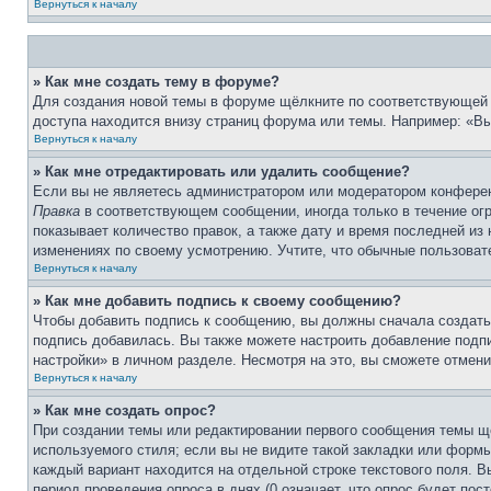
Вернуться к началу
» Как мне создать тему в форуме?
Для создания новой темы в форуме щёлкните по соответствующей 
доступа находится внизу страниц форума или темы. Например: «Вы 
Вернуться к началу
» Как мне отредактировать или удалить сообщение?
Если вы не являетесь администратором или модератором конферен
Правка
в соответствующем сообщении, иногда только в течение огр
показывает количество правок, а также дату и время последней из
изменениях по своему усмотрению. Учтите, что обычные пользовате
Вернуться к началу
» Как мне добавить подпись к своему сообщению?
Чтобы добавить подпись к сообщению, вы должны сначала создать
подпись добавилась. Вы также можете настроить добавление под
настройки» в личном разделе. Несмотря на это, вы сможете отме
Вернуться к началу
» Как мне создать опрос?
При создании темы или редактировании первого сообщения темы щ
используемого стиля; если вы не видите такой закладки или формы
каждый вариант находится на отдельной строке текстового поля. В
период проведения опроса в днях (0 означает, что опрос будет пос