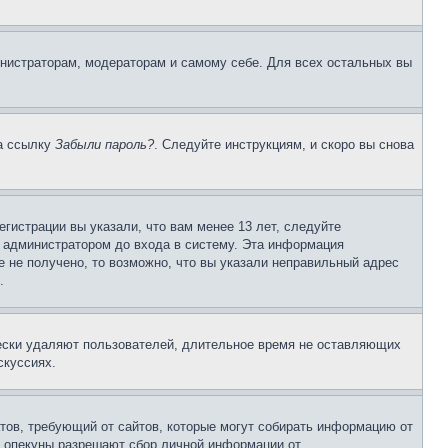
инистраторам, модераторам и самому себе. Для всех остальных вы
на ссылку
Забыли пароль?
. Следуйте инструкциям, и скоро вы снова
гистрации вы указали, что вам менее 13 лет, следуйте
 администратором до входа в систему. Эта информация
 не получено, то возможно, что вы указали неправильный адрес
.
чески удаляют пользователей, длительное время не оставляющих
скуссиях.
Штатов, требующий от сайтов, которые могут собирать информацию от
о опекуны разрешают сбор личной информации от