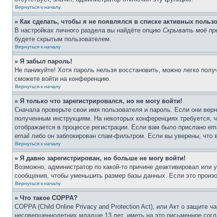
Вернуться к началу
» Как сделать, чтобы я не появлялся в списке активных польз
В настройках личного раздела вы найдёте опцию
Скрывать моё пр
будете скрытым пользователем.
Вернуться к началу
» Я забыл пароль!
Не паникуйте! Хотя пароль нельзя восстановить, можно легко пол
сможете войти на конференцию.
Вернуться к началу
» Я только что зарегистрировался, но не могу войти!
Сначала проверьте свои имя пользователя и пароль. Если они верн
полученным инструкциям. На некоторых конференциях требуется, 
отображается в процессе регистрации. Если вам было прислано em
email либо он заблокирован спам-фильтром. Если вы уверены, что 
Вернуться к началу
» Я давно зарегистрирован, но больше не могу войти!
Возможно, администратор по какой-то причине деактивировал или 
сообщения, чтобы уменьшить размер базы данных. Если это произош
Вернуться к началу
» Что такое COPPA?
COPPA (Child Online Privacy and Protection Act), или Акт о защите
несовершеннолетних младше 13 лет, иметь на это письменное согл