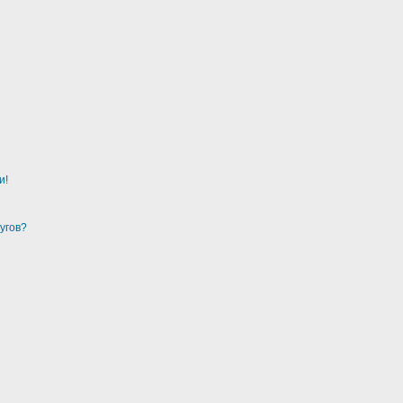
и!
угов?