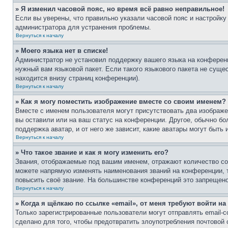
» Я изменил часовой пояс, но время всё равно неправильное!
Если вы уверены, что правильно указали часовой пояс и настройку
администратора для устранения проблемы.
Вернуться к началу
» Моего языка нет в списке!
Администратор не установил поддержку вашего языка на конференц
нужный вам языковой пакет. Если такого языкового пакета не сущ
находится внизу страниц конференции).
Вернуться к началу
» Как я могу поместить изображение вместе со своим именем?
Вместе с именем пользователя могут присутствовать два изображен
вы оставили или на ваш статус на конференции. Другое, обычно бо
поддержка аватар, и от него же зависит, какие аватары могут быт
Вернуться к началу
» Что такое звание и как я могу изменить его?
Звания, отображаемые под вашим именем, отражают количество с
можете напрямую изменять наименования званий на конференции, 
повысить своё звание. На большинстве конференций это запрещено
Вернуться к началу
» Когда я щёлкаю по ссылке «email», от меня требуют войти н
Только зарегистрированные пользователи могут отправлять email-
сделано для того, чтобы предотвратить злоупотребления почтовой