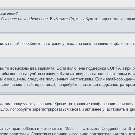
ователей?
ебывание на конференции
. Выберите
Да
, и вы будете видны только адм
учить новый. Перейдите на страницу входа на конференцию и щёлкните 
ы, то возможны два варианта. Если включена поддержка COPPA и при ре
чтобы все новые учётные записи были активированы пользователями или
ail-сообщение, следуйте полученным инструкциям. Если email-сообщение
ввели правильный адрес email, попробуйте связаться с администратором
удалил вашу учётную запись. Кроме того, многие конференции периоди
ло, попробуйте зарегистрироваться снова и активнее участвовать в ди
 частных прав ребёнка в интернете от 1998 г. — это закон Соединённых 
асие родителей. Допустимо наличие иного вида подтверждения того, чт