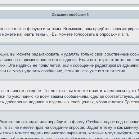
Создание сообщений
кнопке в окне форума или темы. Возможно, вам придётся зарегистриров
можете начинать темы», «Вы можете голосовать в опросах» и т. п.
ции, вы можете редактировать и удалять только свои собственные сооб
аниченного времени после его создания. Если кто-то уже ответил на со
 них. Эта надпись не появляется, если сообщение редактировал админис
ли не могут удалить сообщение, если на него уже кто-то ответил.
 её в личном разделе. После этого вы можете отметить флажком пункт
писи по умолчанию ко всем вашим сообщениям, сделав соответствующий
нить добавление подписи в отдельных сообщениях, убрав флажок
Присое
ёлкните на закладке или перейдите в форму
Создать опрос
под основно
, то вы не имеете прав на создание опросов. Задайте тему и как миним
ы также можете задать количество вариантов, которые могут выбрать п
тоянным) и возможность пользователей изменять вариант, за который он