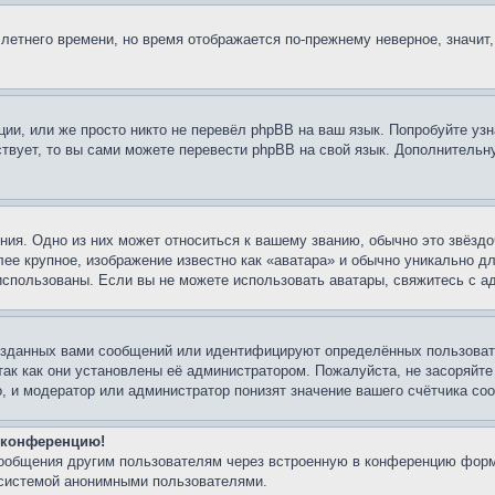
 летнего времени, но время отображается по-прежнему неверное, значит
ии, или же просто никто не перевёл phpBB на ваш язык. Попробуйте узн
ествует, то вы сами можете перевести phpBB на свой язык. Дополнител
ия. Одно из них может относиться к вашему званию, обычно это звёздо
лее крупное, изображение известно как «аватара» и обычно уникально д
ь использованы. Если вы не можете использовать аватары, свяжитесь с
озданных вами сообщений или идентифицируют определённых пользовате
так как они установлены её администратором. Пожалуйста, не засоряйт
, и модератор или администратор понизят значение вашего счётчика со
а конференцию!
сообщения другим пользователям через встроенную в конференцию форм
 системой анонимными пользователями.