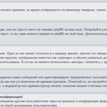
 летнего времени, но время отображается по-прежнему неверное, значит
ии, или же просто никто не перевёл phpBB на ваш язык. Попробуйте узн
ествует, то вы сами можете перевести phpBB на свой язык. Дополнител
ия. Одно из них может относиться к вашему званию, обычно это звёздо
лее крупное, изображение известно как «аватара» и обычно уникально д
ь использованы. Если вы не можете использовать аватары, свяжитесь с
озданных вами сообщений или идентифицируют определённых пользовате
так как они установлены её администратором. Пожалуйста, не засоряйт
, и модератор или администратор понизят значение вашего счётчика со
а конференцию!
сообщения другим пользователям через встроенную в конференцию форм
 системой анонимными пользователями.