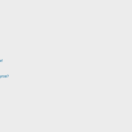
и!
угов?