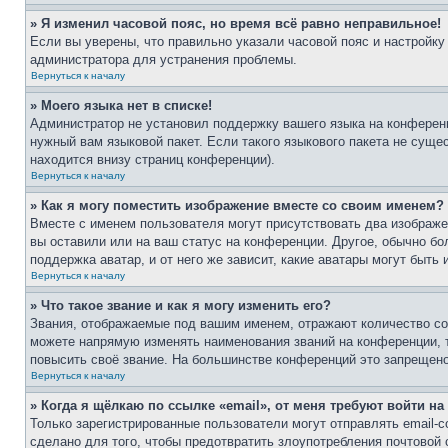
» Я изменил часовой пояс, но время всё равно неправильное!
Если вы уверены, что правильно указали часовой пояс и настройку
администратора для устранения проблемы.
Вернуться к началу
» Моего языка нет в списке!
Администратор не установил поддержку вашего языка на конференц
нужный вам языковой пакет. Если такого языкового пакета не сущ
находится внизу страниц конференции).
Вернуться к началу
» Как я могу поместить изображение вместе со своим именем?
Вместе с именем пользователя могут присутствовать два изображен
вы оставили или на ваш статус на конференции. Другое, обычно бо
поддержка аватар, и от него же зависит, какие аватары могут быт
Вернуться к началу
» Что такое звание и как я могу изменить его?
Звания, отображаемые под вашим именем, отражают количество с
можете напрямую изменять наименования званий на конференции, 
повысить своё звание. На большинстве конференций это запрещено
Вернуться к началу
» Когда я щёлкаю по ссылке «email», от меня требуют войти н
Только зарегистрированные пользователи могут отправлять email-
сделано для того, чтобы предотвратить злоупотребления почтовой