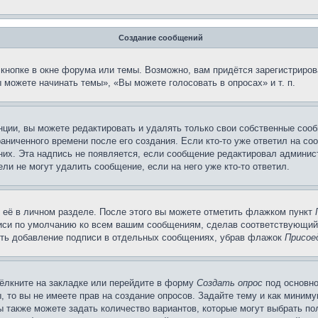
Создание сообщений
кнопке в окне форума или темы. Возможно, вам придётся зарегистриров
можете начинать темы», «Вы можете голосовать в опросах» и т. п.
ции, вы можете редактировать и удалять только свои собственные сооб
аниченного времени после его создания. Если кто-то уже ответил на со
 них. Эта надпись не появляется, если сообщение редактировал админис
ли не могут удалить сообщение, если на него уже кто-то ответил.
 её в личном разделе. После этого вы можете отметить флажком пункт
писи по умолчанию ко всем вашим сообщениям, сделав соответствующий
нить добавление подписи в отдельных сообщениях, убрав флажок
Присое
ёлкните на закладке или перейдите в форму
Создать опрос
под основно
, то вы не имеете прав на создание опросов. Задайте тему и как миним
ы также можете задать количество вариантов, которые могут выбрать п