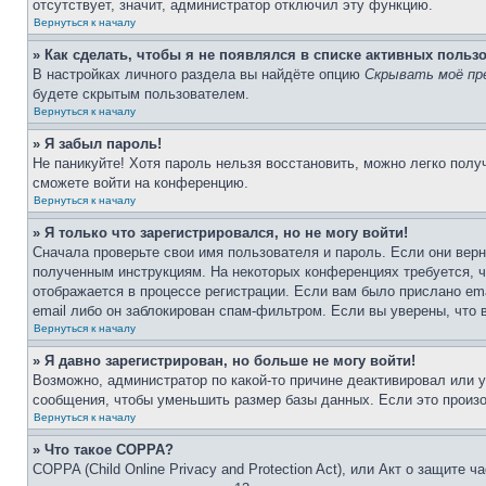
отсутствует, значит, администратор отключил эту функцию.
Вернуться к началу
» Как сделать, чтобы я не появлялся в списке активных польз
В настройках личного раздела вы найдёте опцию
Скрывать моё пр
будете скрытым пользователем.
Вернуться к началу
» Я забыл пароль!
Не паникуйте! Хотя пароль нельзя восстановить, можно легко пол
сможете войти на конференцию.
Вернуться к началу
» Я только что зарегистрировался, но не могу войти!
Сначала проверьте свои имя пользователя и пароль. Если они верн
полученным инструкциям. На некоторых конференциях требуется, 
отображается в процессе регистрации. Если вам было прислано em
email либо он заблокирован спам-фильтром. Если вы уверены, что 
Вернуться к началу
» Я давно зарегистрирован, но больше не могу войти!
Возможно, администратор по какой-то причине деактивировал или 
сообщения, чтобы уменьшить размер базы данных. Если это произош
Вернуться к началу
» Что такое COPPA?
COPPA (Child Online Privacy and Protection Act), или Акт о защите