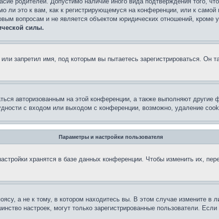
асие родителей. Допустимо наличие иного вида подтверждения того, чт
о ли это к вам, как к регистрирующемуся на конференции, или к самой
овым вопросам и не является объектом юридических отношений, кроме 
ической силы.
или запретил имя, под которым вы пытаетесь зарегистрироваться. Он т
аться авторизованным на этой конференции, а также выполняют другие ф
дности с входом или выходом с конференции, возможно, удаление cook
Параметры и настройки пользователя
астройки хранятся в базе данных конференции. Чтобы изменить их, пер
су, а не к тому, в котором находитесь вы. В этом случае измените в ли
льшинство настроек, могут только зарегистрированные пользователи. Есл