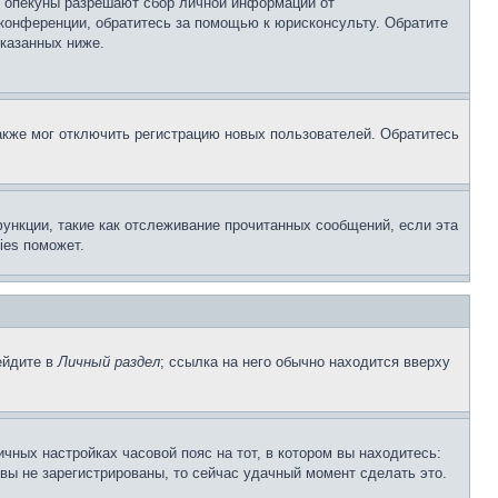
о опекуны разрешают сбор личной информации от
 конференции, обратитесь за помощью к юрисконсульту. Обратите
указанных ниже.
акже мог отключить регистрацию новых пользователей. Обратитесь
ункции, такие как отслеживание прочитанных сообщений, если эта
ies поможет.
ейдите в
Личный раздел
; ссылка на него обычно находится вверху
чных настройках часовой пояс на тот, в котором вы находитесь:
и вы не зарегистрированы, то сейчас удачный момент сделать это.