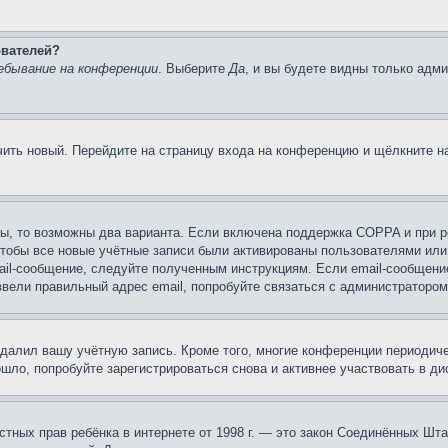
ователей?
ебывание на конференции
. Выберите
Да
, и вы будете видны только адм
учить новый. Перейдите на страницу входа на конференцию и щёлкните 
ы, то возможны два варианта. Если включена поддержка COPPA и при ре
чтобы все новые учётные записи были активированы пользователями или
ail-сообщение, следуйте полученным инструкциям. Если email-сообщение
ввели правильный адрес email, попробуйте связаться с администратором
удалил вашу учётную запись. Кроме того, многие конференции периоди
ло, попробуйте зарегистрироваться снова и активнее участвовать в ди
 частных прав ребёнка в интернете от 1998 г. — это закон Соединённых 