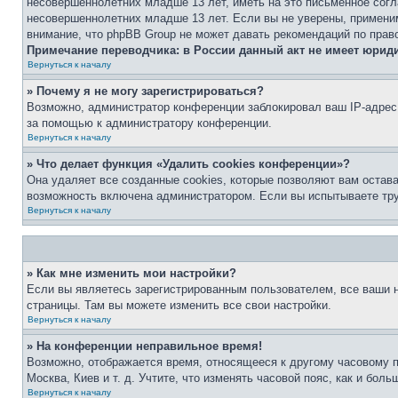
несовершеннолетних младше 13 лет, иметь на это письменное согл
несовершеннолетних младше 13 лет. Если вы не уверены, применим
внимание, что phpBB Group не может давать рекомендаций по прав
Примечание переводчика: в России данный акт не имеет юрид
Вернуться к началу
» Почему я не могу зарегистрироваться?
Возможно, администратор конференции заблокировал ваш IP-адрес 
за помощью к администратору конференции.
Вернуться к началу
» Что делает функция «Удалить cookies конференции»?
Она удаляет все созданные cookies, которые позволяют вам остав
возможность включена администратором. Если вы испытываете тру
Вернуться к началу
» Как мне изменить мои настройки?
Если вы являетесь зарегистрированным пользователем, все ваши н
страницы. Там вы можете изменить все свои настройки.
Вернуться к началу
» На конференции неправильное время!
Возможно, отображается время, относящееся к другому часовому поя
Москва, Киев и т. д. Учтите, что изменять часовой пояс, как и бо
Вернуться к началу