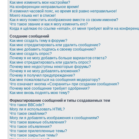
Как мне изменить мои настройки?
На конференции неправильное время!
Я изменил часовой пояс, но время всё равно неправильное!
Моего языка нет в списке!
Как я могу поместить изображение вместе со своим именем?
Что такое звание и как я могу изменить его?
Когда я щёлкаю по ссылке «email», от меня требуют войти на конферен
Создание сообщений
Как мне создать тему в форуме?
Как мне отредактировать или удалить сообщение?
Как мне добавить подпись к своему сообщению?
Как мне создать опрос?
Почему я не могу добавить больше вариантов ответа?
Как мне отредактировать или удалить опрос?
Почему мне недоступны некоторые форумы?
Почему я не могу добавлять вложения?
Почему я получил предупреждение?
Как мне пожаловаться на сообщения модератору?
Что означает кнопка «Сохранить» при создании сообщения?
Почему моё сообщение требует одобрения?
Как мне вновь поднять мою тему?
Форматирование сообщений и типы создаваемых тем
Что такое BBCode?
Могу ли я использовать HTML?
Что такое смайлики?
Могу ли я добавлять изображения к сообщениям?
Что такое важные объявления?
Что такое объявления?
Что такое прилепленные темы?
Что такое закрытые темы?