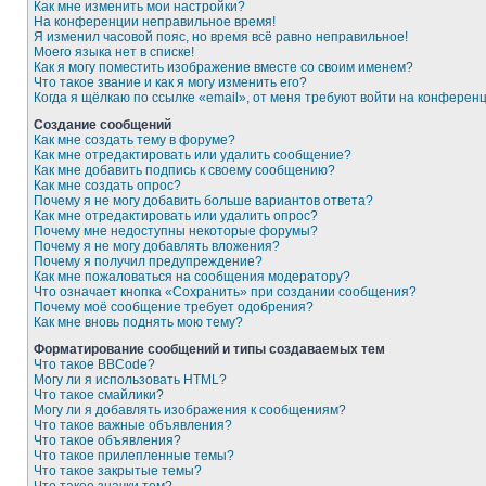
Как мне изменить мои настройки?
На конференции неправильное время!
Я изменил часовой пояс, но время всё равно неправильное!
Моего языка нет в списке!
Как я могу поместить изображение вместе со своим именем?
Что такое звание и как я могу изменить его?
Когда я щёлкаю по ссылке «email», от меня требуют войти на конферен
Создание сообщений
Как мне создать тему в форуме?
Как мне отредактировать или удалить сообщение?
Как мне добавить подпись к своему сообщению?
Как мне создать опрос?
Почему я не могу добавить больше вариантов ответа?
Как мне отредактировать или удалить опрос?
Почему мне недоступны некоторые форумы?
Почему я не могу добавлять вложения?
Почему я получил предупреждение?
Как мне пожаловаться на сообщения модератору?
Что означает кнопка «Сохранить» при создании сообщения?
Почему моё сообщение требует одобрения?
Как мне вновь поднять мою тему?
Форматирование сообщений и типы создаваемых тем
Что такое BBCode?
Могу ли я использовать HTML?
Что такое смайлики?
Могу ли я добавлять изображения к сообщениям?
Что такое важные объявления?
Что такое объявления?
Что такое прилепленные темы?
Что такое закрытые темы?