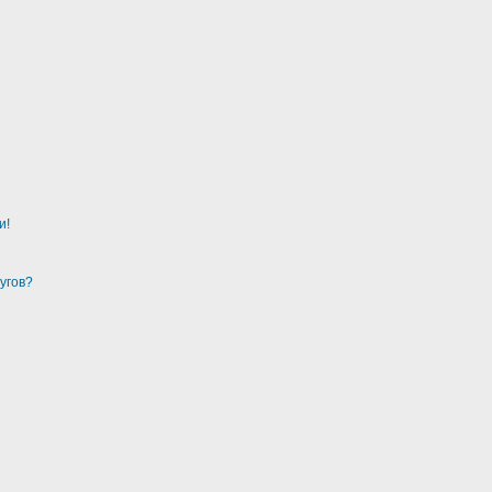
и!
угов?