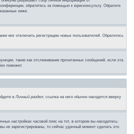
о опекуны разрешают сбор личной информации от
 конференции, обратитесь за помощью к юрисконсульту. Обратите
указанных ниже.
акже мог отключить регистрацию новых пользователей. Обратитесь
ункции, такие как отслеживание прочитанных сообщений, если эта
ies поможет.
ейдите в
Личный раздел
; ссылка на него обычно находится вверху
чных настройках часовой пояс на тот, в котором вы находитесь:
и вы не зарегистрированы, то сейчас удачный момент сделать это.