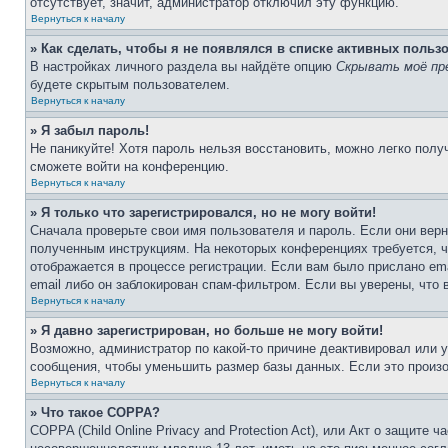
отсутствует, значит, администратор отключил эту функцию.
Вернуться к началу
» Как сделать, чтобы я не появлялся в списке активных польз
В настройках личного раздела вы найдёте опцию
Скрывать моё пр
будете скрытым пользователем.
Вернуться к началу
» Я забыл пароль!
Не паникуйте! Хотя пароль нельзя восстановить, можно легко пол
сможете войти на конференцию.
Вернуться к началу
» Я только что зарегистрировался, но не могу войти!
Сначала проверьте свои имя пользователя и пароль. Если они верн
полученным инструкциям. На некоторых конференциях требуется, 
отображается в процессе регистрации. Если вам было прислано em
email либо он заблокирован спам-фильтром. Если вы уверены, что 
Вернуться к началу
» Я давно зарегистрирован, но больше не могу войти!
Возможно, администратор по какой-то причине деактивировал или 
сообщения, чтобы уменьшить размер базы данных. Если это произош
Вернуться к началу
» Что такое COPPA?
COPPA (Child Online Privacy and Protection Act), или Акт о защите