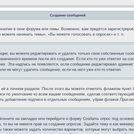
Создание сообщений
кнопке в окне форума или темы. Возможно, вам придётся зарегистриров
можете начинать темы», «Вы можете голосовать в опросах» и т. п.
ции, вы можете редактировать и удалять только свои собственные сооб
аниченного времени после его создания. Если кто-то уже ответил на со
 них. Эта надпись не появляется, если сообщение редактировал админис
ли не могут удалить сообщение, если на него уже кто-то ответил.
 её в личном разделе. После этого вы можете отметить флажком пункт
писи по умолчанию ко всем вашим сообщениям, сделав соответствующий
нить добавление подписи в отдельных сообщениях, убрав флажок
Присое
ёлкните на закладке или перейдите в форму
Создать опрос
под основно
, то вы не имеете прав на создание опросов. Задайте тему и как миним
ы также можете задать количество вариантов, которые могут выбрать п