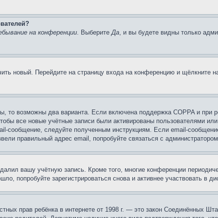
ователей?
ебывание на конференции
. Выберите
Да
, и вы будете видны только адм
учить новый. Перейдите на страницу входа на конференцию и щёлкните 
ы, то возможны два варианта. Если включена поддержка COPPA и при ре
чтобы все новые учётные записи были активированы пользователями или
ail-сообщение, следуйте полученным инструкциям. Если email-сообщение
ввели правильный адрес email, попробуйте связаться с администратором
удалил вашу учётную запись. Кроме того, многие конференции периоди
ло, попробуйте зарегистрироваться снова и активнее участвовать в ди
 частных прав ребёнка в интернете от 1998 г. — это закон Соединённых 