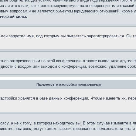
асие родителей. Допустимо наличие иного вида подтверждения того, чт
о ли это к вам, как к регистрирующемуся на конференции, или к самой
овым вопросам и не является объектом юридических отношений, кроме 
ической силы.
или запретил имя, под которым вы пытаетесь зарегистрироваться. Он т
аться авторизованным на этой конференции, а также выполняют другие ф
дности с входом или выходом с конференции, возможно, удаление cook
Параметры и настройки пользователя
астройки хранятся в базе данных конференции. Чтобы изменить их, пер
су, а не к тому, в котором находитесь вы. В этом случае измените в ли
льшинство настроек, могут только зарегистрированные пользователи. Есл