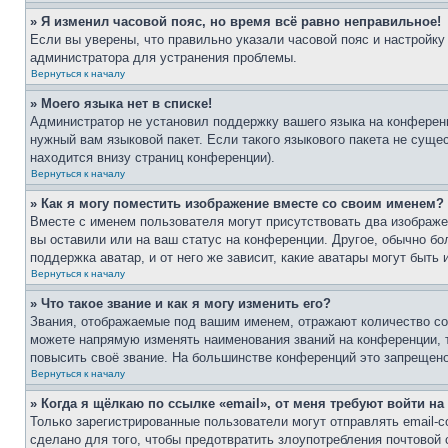
» Я изменил часовой пояс, но время всё равно неправильное!
Если вы уверены, что правильно указали часовой пояс и настройку
администратора для устранения проблемы.
Вернуться к началу
» Моего языка нет в списке!
Администратор не установил поддержку вашего языка на конференц
нужный вам языковой пакет. Если такого языкового пакета не сущ
находится внизу страниц конференции).
Вернуться к началу
» Как я могу поместить изображение вместе со своим именем?
Вместе с именем пользователя могут присутствовать два изображен
вы оставили или на ваш статус на конференции. Другое, обычно бо
поддержка аватар, и от него же зависит, какие аватары могут быт
Вернуться к началу
» Что такое звание и как я могу изменить его?
Звания, отображаемые под вашим именем, отражают количество с
можете напрямую изменять наименования званий на конференции, 
повысить своё звание. На большинстве конференций это запрещено
Вернуться к началу
» Когда я щёлкаю по ссылке «email», от меня требуют войти н
Только зарегистрированные пользователи могут отправлять email-
сделано для того, чтобы предотвратить злоупотребления почтовой