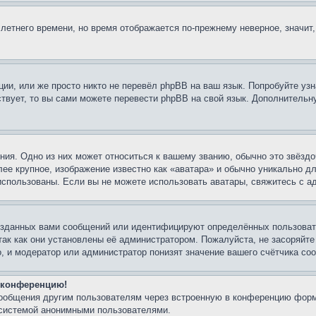
 летнего времени, но время отображается по-прежнему неверное, значит
ии, или же просто никто не перевёл phpBB на ваш язык. Попробуйте узн
ествует, то вы сами можете перевести phpBB на свой язык. Дополнител
ия. Одно из них может относиться к вашему званию, обычно это звёздо
лее крупное, изображение известно как «аватара» и обычно уникально д
ь использованы. Если вы не можете использовать аватары, свяжитесь с
озданных вами сообщений или идентифицируют определённых пользовате
так как они установлены её администратором. Пожалуйста, не засоряйт
, и модератор или администратор понизят значение вашего счётчика со
а конференцию!
сообщения другим пользователям через встроенную в конференцию форм
 системой анонимными пользователями.