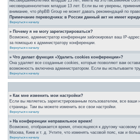
несовершеннолетних младше 13 лет, иметь на это письменное согл
несовершеннолетних младше 13 лет. Если вы не уверены, применим
внимание, что phpBB Group не может давать рекомендаций по прав
Примечание переводчика: в России данный акт не имеет юрид
Вернуться к началу
» Почему я не могу зарегистрироваться?
Возможно, администратор конференции заблокировал ваш IP-адрес 
за помощью к администратору конференции.
Вернуться к началу
» Что делает функция «Удалить cookies конференции»?
Она удаляет все созданные cookies, которые позволяют вам остав
возможность включена администратором. Если вы испытываете тру
Вернуться к началу
» Как мне изменить мои настройки?
Если вы являетесь зарегистрированным пользователем, все ваши н
страницы. Там вы можете изменить все свои настройки.
Вернуться к началу
» На конференции неправильное время!
Возможно, отображается время, относящееся к другому часовому поя
Москва, Киев и т. д. Учтите, что изменять часовой пояс, как и бо
Вернуться к началу