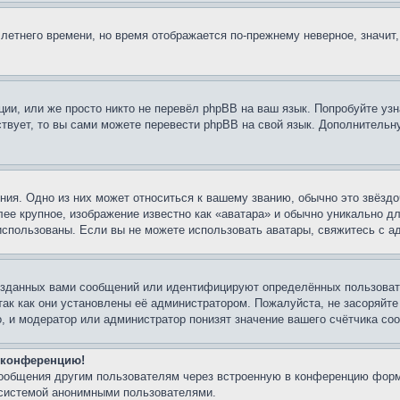
 летнего времени, но время отображается по-прежнему неверное, значит
ии, или же просто никто не перевёл phpBB на ваш язык. Попробуйте узн
ествует, то вы сами можете перевести phpBB на свой язык. Дополнител
ия. Одно из них может относиться к вашему званию, обычно это звёздо
лее крупное, изображение известно как «аватара» и обычно уникально д
ь использованы. Если вы не можете использовать аватары, свяжитесь с
озданных вами сообщений или идентифицируют определённых пользовате
так как они установлены её администратором. Пожалуйста, не засоряйт
, и модератор или администратор понизят значение вашего счётчика со
а конференцию!
сообщения другим пользователям через встроенную в конференцию форм
 системой анонимными пользователями.