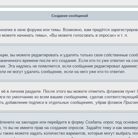
Создание сообщений
кнопке в окне форума или темы. Возможно, вам придётся зарегистриров
можете начинать темы», «Вы можете голосовать в опросах» и т. п.
ции, вы можете редактировать и удалять только свои собственные сооб
аниченного времени после его создания. Если кто-то уже ответил на со
 них. Эта надпись не появляется, если сообщение редактировал админис
ли не могут удалить сообщение, если на него уже кто-то ответил.
 её в личном разделе. После этого вы можете отметить флажком пункт
писи по умолчанию ко всем вашим сообщениям, сделав соответствующий
нить добавление подписи в отдельных сообщениях, убрав флажок
Присое
ёлкните на закладке или перейдите в форму
Создать опрос
под основно
, то вы не имеете прав на создание опросов. Задайте тему и как миним
ы также можете задать количество вариантов, которые могут выбрать п