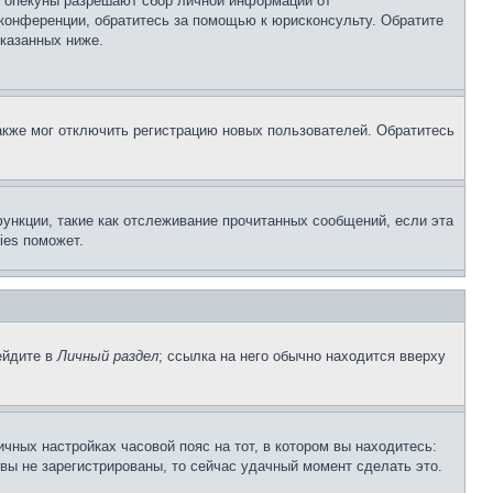
о опекуны разрешают сбор личной информации от
 конференции, обратитесь за помощью к юрисконсульту. Обратите
указанных ниже.
акже мог отключить регистрацию новых пользователей. Обратитесь
ункции, такие как отслеживание прочитанных сообщений, если эта
ies поможет.
ейдите в
Личный раздел
; ссылка на него обычно находится вверху
чных настройках часовой пояс на тот, в котором вы находитесь:
и вы не зарегистрированы, то сейчас удачный момент сделать это.