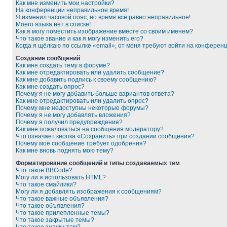
Как мне изменить мои настройки?
На конференции неправильное время!
Я изменил часовой пояс, но время всё равно неправильное!
Моего языка нет в списке!
Как я могу поместить изображение вместе со своим именем?
Что такое звание и как я могу изменить его?
Когда я щёлкаю по ссылке «email», от меня требуют войти на конферен
Создание сообщений
Как мне создать тему в форуме?
Как мне отредактировать или удалить сообщение?
Как мне добавить подпись к своему сообщению?
Как мне создать опрос?
Почему я не могу добавить больше вариантов ответа?
Как мне отредактировать или удалить опрос?
Почему мне недоступны некоторые форумы?
Почему я не могу добавлять вложения?
Почему я получил предупреждение?
Как мне пожаловаться на сообщения модератору?
Что означает кнопка «Сохранить» при создании сообщения?
Почему моё сообщение требует одобрения?
Как мне вновь поднять мою тему?
Форматирование сообщений и типы создаваемых тем
Что такое BBCode?
Могу ли я использовать HTML?
Что такое смайлики?
Могу ли я добавлять изображения к сообщениям?
Что такое важные объявления?
Что такое объявления?
Что такое прилепленные темы?
Что такое закрытые темы?