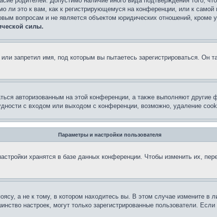
асие родителей. Допустимо наличие иного вида подтверждения того, чт
о ли это к вам, как к регистрирующемуся на конференции, или к самой
овым вопросам и не является объектом юридических отношений, кроме 
ической силы.
или запретил имя, под которым вы пытаетесь зарегистрироваться. Он т
аться авторизованным на этой конференции, а также выполняют другие ф
дности с входом или выходом с конференции, возможно, удаление cook
Параметры и настройки пользователя
астройки хранятся в базе данных конференции. Чтобы изменить их, пер
су, а не к тому, в котором находитесь вы. В этом случае измените в ли
льшинство настроек, могут только зарегистрированные пользователи. Есл