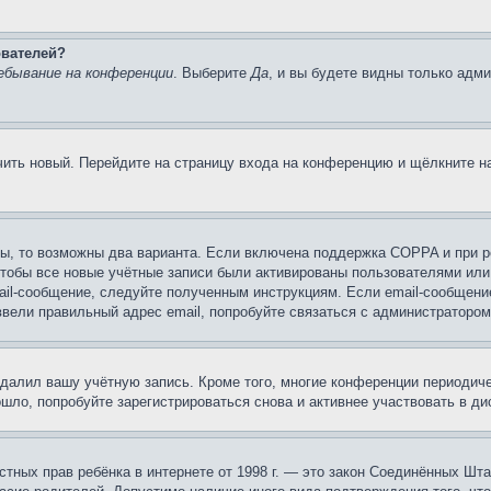
ователей?
ебывание на конференции
. Выберите
Да
, и вы будете видны только адм
учить новый. Перейдите на страницу входа на конференцию и щёлкните 
ы, то возможны два варианта. Если включена поддержка COPPA и при ре
чтобы все новые учётные записи были активированы пользователями или
ail-сообщение, следуйте полученным инструкциям. Если email-сообщение
ввели правильный адрес email, попробуйте связаться с администратором
удалил вашу учётную запись. Кроме того, многие конференции периоди
ло, попробуйте зарегистрироваться снова и активнее участвовать в ди
 частных прав ребёнка в интернете от 1998 г. — это закон Соединённых 