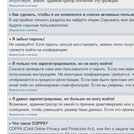
отсутствует, значит, администратор отключил эту функцию.
Вернуться к началу
» Как сделать, чтобы я не появлялся в списке активных польз
В настройках личного раздела вы найдёте опцию
Скрывать моё пр
будете скрытым пользователем.
Вернуться к началу
» Я забыл пароль!
Не паникуйте! Хотя пароль нельзя восстановить, можно легко пол
сможете войти на конференцию.
Вернуться к началу
» Я только что зарегистрировался, но не могу войти!
Сначала проверьте свои имя пользователя и пароль. Если они верн
полученным инструкциям. На некоторых конференциях требуется, 
отображается в процессе регистрации. Если вам было прислано em
email либо он заблокирован спам-фильтром. Если вы уверены, что 
Вернуться к началу
» Я давно зарегистрирован, но больше не могу войти!
Возможно, администратор по какой-то причине деактивировал или 
сообщения, чтобы уменьшить размер базы данных. Если это произош
Вернуться к началу
» Что такое COPPA?
COPPA (Child Online Privacy and Protection Act), или Акт о защите