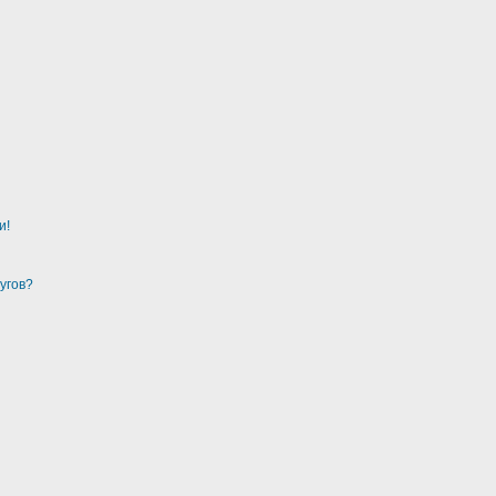
и!
угов?