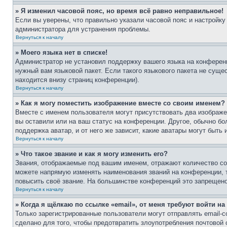
» Я изменил часовой пояс, но время всё равно неправильное!
Если вы уверены, что правильно указали часовой пояс и настройку
администратора для устранения проблемы.
Вернуться к началу
» Моего языка нет в списке!
Администратор не установил поддержку вашего языка на конференц
нужный вам языковой пакет. Если такого языкового пакета не сущ
находится внизу страниц конференции).
Вернуться к началу
» Как я могу поместить изображение вместе со своим именем?
Вместе с именем пользователя могут присутствовать два изображен
вы оставили или на ваш статус на конференции. Другое, обычно бо
поддержка аватар, и от него же зависит, какие аватары могут быт
Вернуться к началу
» Что такое звание и как я могу изменить его?
Звания, отображаемые под вашим именем, отражают количество с
можете напрямую изменять наименования званий на конференции, 
повысить своё звание. На большинстве конференций это запрещено
Вернуться к началу
» Когда я щёлкаю по ссылке «email», от меня требуют войти н
Только зарегистрированные пользователи могут отправлять email-
сделано для того, чтобы предотвратить злоупотребления почтовой