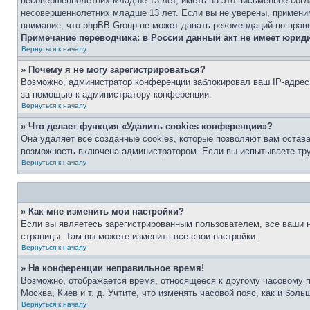
несовершеннолетних младше 13 лет, иметь на это письменное согл
несовершеннолетних младше 13 лет. Если вы не уверены, применим
внимание, что phpBB Group не может давать рекомендаций по прав
Примечание переводчика: в России данный акт не имеет юрид
Вернуться к началу
» Почему я не могу зарегистрироваться?
Возможно, администратор конференции заблокировал ваш IP-адрес 
за помощью к администратору конференции.
Вернуться к началу
» Что делает функция «Удалить cookies конференции»?
Она удаляет все созданные cookies, которые позволяют вам остав
возможность включена администратором. Если вы испытываете тру
Вернуться к началу
» Как мне изменить мои настройки?
Если вы являетесь зарегистрированным пользователем, все ваши н
страницы. Там вы можете изменить все свои настройки.
Вернуться к началу
» На конференции неправильное время!
Возможно, отображается время, относящееся к другому часовому поя
Москва, Киев и т. д. Учтите, что изменять часовой пояс, как и бо
Вернуться к началу