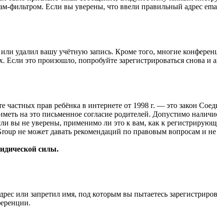
ам-фильтром. Если вы уверены, что ввели правильный адрес emai
или удалил вашу учётную запись. Кроме того, многие конферен
 Если это произошло, попробуйте зарегистрироваться снова и ак
ащите частных прав ребёнка в интернете от 1998 г. — это закон С
меть на это письменное согласие родителей. Допустимо наличи
и вы не уверены, применимо ли это к вам, как к регистрирующ
Group не может давать рекомендаций по правовым вопросам и н
ридической силы.
рес или запретил имя, под которым вы пытаетесь зарегистриро
ференции.