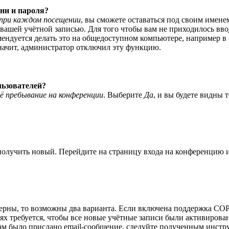
ни и пароля?
при каждом посещении
, вы сможете оставаться под своим имене
я вашей учётной записью. Для того чтобы вам не приходилось вв
ндуется делать это на общедоступном компьютере, например в би
значит, администратор отключил эту функцию.
льзователей?
ё пребывание на конференции
. Выберите
Да
, и вы будете видны 
 получить новый. Перейдите на страницу входа на конференцию
верны, то возможны два варианта. Если включена поддержка COPP
 требуется, чтобы все новые учётные записи были активирован
ам было прислано email-сообщение, следуйте полученным инстру