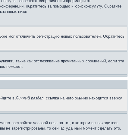
о опекуны разрешают сбор личной информации от
 конференции, обратитесь за помощью к юрисконсульту. Обратите
указанных ниже.
акже мог отключить регистрацию новых пользователей. Обратитесь
ункции, такие как отслеживание прочитанных сообщений, если эта
ies поможет.
ейдите в
Личный раздел
; ссылка на него обычно находится вверху
чных настройках часовой пояс на тот, в котором вы находитесь:
и вы не зарегистрированы, то сейчас удачный момент сделать это.