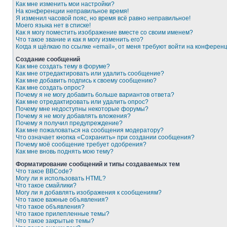
Как мне изменить мои настройки?
На конференции неправильное время!
Я изменил часовой пояс, но время всё равно неправильное!
Моего языка нет в списке!
Как я могу поместить изображение вместе со своим именем?
Что такое звание и как я могу изменить его?
Когда я щёлкаю по ссылке «email», от меня требуют войти на конферен
Создание сообщений
Как мне создать тему в форуме?
Как мне отредактировать или удалить сообщение?
Как мне добавить подпись к своему сообщению?
Как мне создать опрос?
Почему я не могу добавить больше вариантов ответа?
Как мне отредактировать или удалить опрос?
Почему мне недоступны некоторые форумы?
Почему я не могу добавлять вложения?
Почему я получил предупреждение?
Как мне пожаловаться на сообщения модератору?
Что означает кнопка «Сохранить» при создании сообщения?
Почему моё сообщение требует одобрения?
Как мне вновь поднять мою тему?
Форматирование сообщений и типы создаваемых тем
Что такое BBCode?
Могу ли я использовать HTML?
Что такое смайлики?
Могу ли я добавлять изображения к сообщениям?
Что такое важные объявления?
Что такое объявления?
Что такое прилепленные темы?
Что такое закрытые темы?