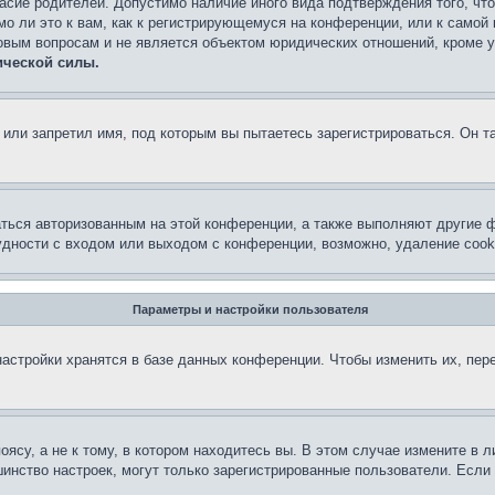
асие родителей. Допустимо наличие иного вида подтверждения того, чт
о ли это к вам, как к регистрирующемуся на конференции, или к самой
овым вопросам и не является объектом юридических отношений, кроме 
ической силы.
или запретил имя, под которым вы пытаетесь зарегистрироваться. Он т
аться авторизованным на этой конференции, а также выполняют другие ф
дности с входом или выходом с конференции, возможно, удаление cook
Параметры и настройки пользователя
астройки хранятся в базе данных конференции. Чтобы изменить их, пер
су, а не к тому, в котором находитесь вы. В этом случае измените в ли
льшинство настроек, могут только зарегистрированные пользователи. Есл