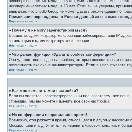
несовершеннолетних младше 13 лет, иметь на это письменное согл
несовершеннолетних младше 13 лет. Если вы не уверены, применим
внимание, что phpBB Group не может давать рекомендаций по прав
Примечание переводчика: в России данный акт не имеет юрид
Вернуться к началу
» Почему я не могу зарегистрироваться?
Возможно, администратор конференции заблокировал ваш IP-адрес 
за помощью к администратору конференции.
Вернуться к началу
» Что делает функция «Удалить cookies конференции»?
Она удаляет все созданные cookies, которые позволяют вам остав
возможность включена администратором. Если вы испытываете тру
Вернуться к началу
» Как мне изменить мои настройки?
Если вы являетесь зарегистрированным пользователем, все ваши н
страницы. Там вы можете изменить все свои настройки.
Вернуться к началу
» На конференции неправильное время!
Возможно, отображается время, относящееся к другому часовому поя
Москва, Киев и т. д. Учтите, что изменять часовой пояс, как и бо
Вернуться к началу