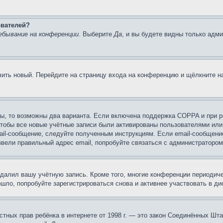
ователей?
ебывание на конференции
. Выберите
Да
, и вы будете видны только адм
учить новый. Перейдите на страницу входа на конференцию и щёлкните 
ы, то возможны два варианта. Если включена поддержка COPPA и при ре
чтобы все новые учётные записи были активированы пользователями или
ail-сообщение, следуйте полученным инструкциям. Если email-сообщение
ввели правильный адрес email, попробуйте связаться с администратором
удалил вашу учётную запись. Кроме того, многие конференции периоди
ло, попробуйте зарегистрироваться снова и активнее участвовать в ди
 частных прав ребёнка в интернете от 1998 г. — это закон Соединённых 