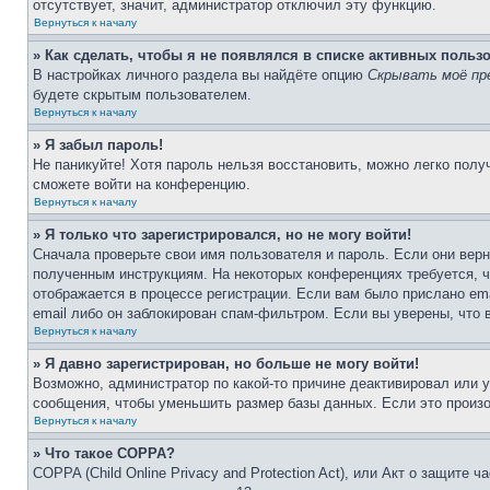
отсутствует, значит, администратор отключил эту функцию.
Вернуться к началу
» Как сделать, чтобы я не появлялся в списке активных польз
В настройках личного раздела вы найдёте опцию
Скрывать моё пр
будете скрытым пользователем.
Вернуться к началу
» Я забыл пароль!
Не паникуйте! Хотя пароль нельзя восстановить, можно легко пол
сможете войти на конференцию.
Вернуться к началу
» Я только что зарегистрировался, но не могу войти!
Сначала проверьте свои имя пользователя и пароль. Если они верн
полученным инструкциям. На некоторых конференциях требуется, 
отображается в процессе регистрации. Если вам было прислано em
email либо он заблокирован спам-фильтром. Если вы уверены, что 
Вернуться к началу
» Я давно зарегистрирован, но больше не могу войти!
Возможно, администратор по какой-то причине деактивировал или 
сообщения, чтобы уменьшить размер базы данных. Если это произош
Вернуться к началу
» Что такое COPPA?
COPPA (Child Online Privacy and Protection Act), или Акт о защите