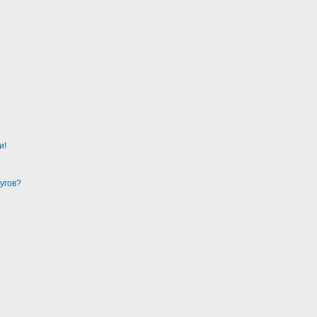
и!
угов?