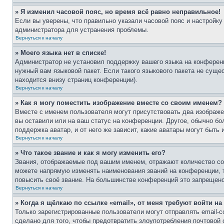
» Я изменил часовой пояс, но время всё равно неправильное!
Если вы уверены, что правильно указали часовой пояс и настройку
администратора для устранения проблемы.
Вернуться к началу
» Моего языка нет в списке!
Администратор не установил поддержку вашего языка на конференц
нужный вам языковой пакет. Если такого языкового пакета не сущ
находится внизу страниц конференции).
Вернуться к началу
» Как я могу поместить изображение вместе со своим именем?
Вместе с именем пользователя могут присутствовать два изображен
вы оставили или на ваш статус на конференции. Другое, обычно бо
поддержка аватар, и от него же зависит, какие аватары могут быт
Вернуться к началу
» Что такое звание и как я могу изменить его?
Звания, отображаемые под вашим именем, отражают количество с
можете напрямую изменять наименования званий на конференции, 
повысить своё звание. На большинстве конференций это запрещено
Вернуться к началу
» Когда я щёлкаю по ссылке «email», от меня требуют войти н
Только зарегистрированные пользователи могут отправлять email-
сделано для того, чтобы предотвратить злоупотребления почтовой