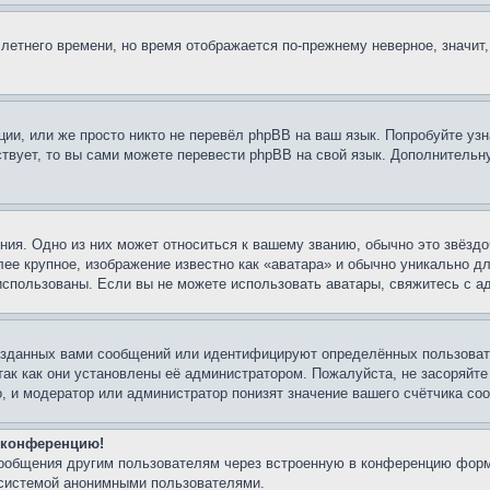
 летнего времени, но время отображается по-прежнему неверное, значит
ии, или же просто никто не перевёл phpBB на ваш язык. Попробуйте узн
ествует, то вы сами можете перевести phpBB на свой язык. Дополнител
ия. Одно из них может относиться к вашему званию, обычно это звёздо
лее крупное, изображение известно как «аватара» и обычно уникально д
ь использованы. Если вы не можете использовать аватары, свяжитесь с
озданных вами сообщений или идентифицируют определённых пользовате
так как они установлены её администратором. Пожалуйста, не засоряйт
, и модератор или администратор понизят значение вашего счётчика со
а конференцию!
сообщения другим пользователям через встроенную в конференцию форм
 системой анонимными пользователями.