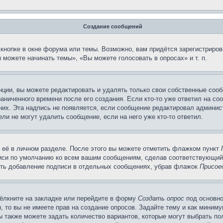
Создание сообщений
кнопке в окне форума или темы. Возможно, вам придётся зарегистриров
можете начинать темы», «Вы можете голосовать в опросах» и т. п.
ции, вы можете редактировать и удалять только свои собственные сооб
аниченного времени после его создания. Если кто-то уже ответил на со
 них. Эта надпись не появляется, если сообщение редактировал админис
ли не могут удалить сообщение, если на него уже кто-то ответил.
 её в личном разделе. После этого вы можете отметить флажком пункт
писи по умолчанию ко всем вашим сообщениям, сделав соответствующий
нить добавление подписи в отдельных сообщениях, убрав флажок
Присое
ёлкните на закладке или перейдите в форму
Создать опрос
под основно
, то вы не имеете прав на создание опросов. Задайте тему и как миним
ы также можете задать количество вариантов, которые могут выбрать п