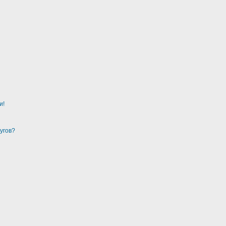
и!
угов?