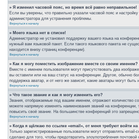
» Я изменил часовой пояс, но время всё равно неправильное!
Если вы уверены, что правильно указали часовой пояс и настройку
администратора для устранения проблемы.
Вернуться к началу
» Моего языка нет в списке!
Администратор не установил поддержку вашего языка на конференц
нужный вам языковой пакет. Если такого языкового пакета не сущ
находится внизу страниц конференции).
Вернуться к началу
» Как я могу поместить изображение вместе со своим именем?
Вместе с именем пользователя могут присутствовать два изображен
вы оставили или на ваш статус на конференции. Другое, обычно бо
поддержка аватар, и от него же зависит, какие аватары могут быт
Вернуться к началу
» Что такое звание и как я могу изменить его?
Звания, отображаемые под вашим именем, отражают количество с
можете напрямую изменять наименования званий на конференции, 
повысить своё звание. На большинстве конференций это запрещено
Вернуться к началу
» Когда я щёлкаю по ссылке «email», от меня требуют войти н
Только зарегистрированные пользователи могут отправлять email-
сделано для того, чтобы предотвратить злоупотребления почтовой