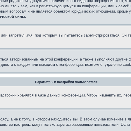
асие родителей. Допустимо наличие иного вида подтверждения того, чт
о ли это к вам, как к регистрирующемуся на конференции, или к самой
овым вопросам и не является объектом юридических отношений, кроме 
ической силы.
или запретил имя, под которым вы пытаетесь зарегистрироваться. Он т
аться авторизованным на этой конференции, а также выполняют другие ф
дности с входом или выходом с конференции, возможно, удаление cook
Параметры и настройки пользователя
астройки хранятся в базе данных конференции. Чтобы изменить их, пер
су, а не к тому, в котором находитесь вы. В этом случае измените в ли
льшинство настроек, могут только зарегистрированные пользователи. Есл