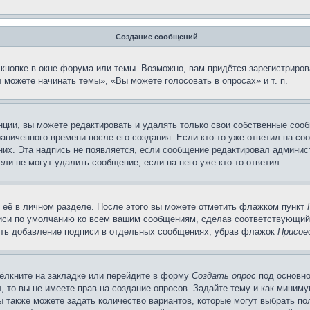
Создание сообщений
кнопке в окне форума или темы. Возможно, вам придётся зарегистриров
можете начинать темы», «Вы можете голосовать в опросах» и т. п.
ции, вы можете редактировать и удалять только свои собственные сооб
аниченного времени после его создания. Если кто-то уже ответил на со
 них. Эта надпись не появляется, если сообщение редактировал админис
ли не могут удалить сообщение, если на него уже кто-то ответил.
 её в личном разделе. После этого вы можете отметить флажком пункт
писи по умолчанию ко всем вашим сообщениям, сделав соответствующий
нить добавление подписи в отдельных сообщениях, убрав флажок
Присое
ёлкните на закладке или перейдите в форму
Создать опрос
под основно
, то вы не имеете прав на создание опросов. Задайте тему и как миним
ы также можете задать количество вариантов, которые могут выбрать п