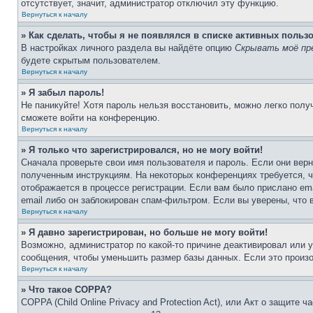
отсутствует, значит, администратор отключил эту функцию.
Вернуться к началу
» Как сделать, чтобы я не появлялся в списке активных польз
В настройках личного раздела вы найдёте опцию
Скрывать моё пр
будете скрытым пользователем.
Вернуться к началу
» Я забыл пароль!
Не паникуйте! Хотя пароль нельзя восстановить, можно легко пол
сможете войти на конференцию.
Вернуться к началу
» Я только что зарегистрировался, но не могу войти!
Сначала проверьте свои имя пользователя и пароль. Если они верн
полученным инструкциям. На некоторых конференциях требуется, 
отображается в процессе регистрации. Если вам было прислано em
email либо он заблокирован спам-фильтром. Если вы уверены, что 
Вернуться к началу
» Я давно зарегистрирован, но больше не могу войти!
Возможно, администратор по какой-то причине деактивировал или 
сообщения, чтобы уменьшить размер базы данных. Если это произош
Вернуться к началу
» Что такое COPPA?
COPPA (Child Online Privacy and Protection Act), или Акт о защите