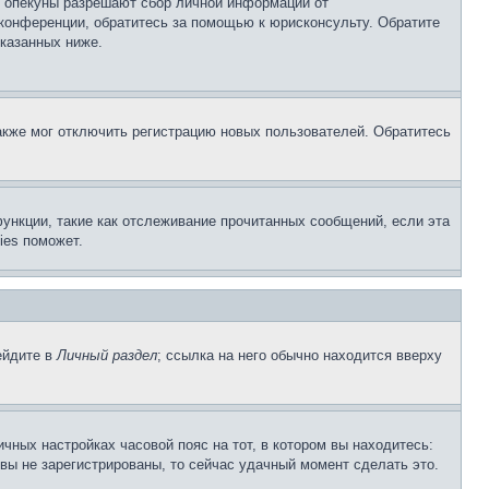
о опекуны разрешают сбор личной информации от
 конференции, обратитесь за помощью к юрисконсульту. Обратите
указанных ниже.
акже мог отключить регистрацию новых пользователей. Обратитесь
ункции, такие как отслеживание прочитанных сообщений, если эта
ies поможет.
ейдите в
Личный раздел
; ссылка на него обычно находится вверху
чных настройках часовой пояс на тот, в котором вы находитесь:
и вы не зарегистрированы, то сейчас удачный момент сделать это.