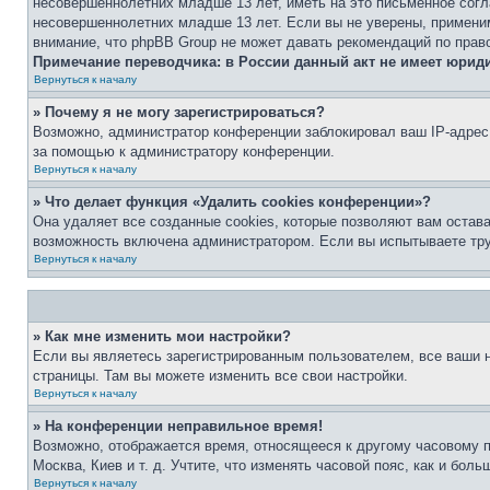
несовершеннолетних младше 13 лет, иметь на это письменное согл
несовершеннолетних младше 13 лет. Если вы не уверены, применим
внимание, что phpBB Group не может давать рекомендаций по прав
Примечание переводчика: в России данный акт не имеет юрид
Вернуться к началу
» Почему я не могу зарегистрироваться?
Возможно, администратор конференции заблокировал ваш IP-адрес 
за помощью к администратору конференции.
Вернуться к началу
» Что делает функция «Удалить cookies конференции»?
Она удаляет все созданные cookies, которые позволяют вам остав
возможность включена администратором. Если вы испытываете тру
Вернуться к началу
» Как мне изменить мои настройки?
Если вы являетесь зарегистрированным пользователем, все ваши н
страницы. Там вы можете изменить все свои настройки.
Вернуться к началу
» На конференции неправильное время!
Возможно, отображается время, относящееся к другому часовому поя
Москва, Киев и т. д. Учтите, что изменять часовой пояс, как и бо
Вернуться к началу