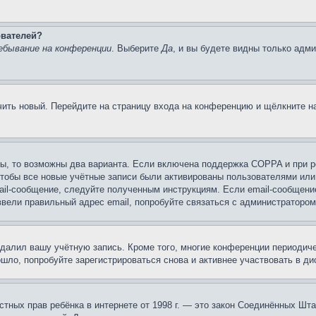
ователей?
ебывание на конференции
. Выберите
Да
, и вы будете видны только адм
учить новый. Перейдите на страницу входа на конференцию и щёлкните 
ы, то возможны два варианта. Если включена поддержка COPPA и при ре
чтобы все новые учётные записи были активированы пользователями или
ail-сообщение, следуйте полученным инструкциям. Если email-сообщение
ввели правильный адрес email, попробуйте связаться с администратором
удалил вашу учётную запись. Кроме того, многие конференции периоди
ло, попробуйте зарегистрироваться снова и активнее участвовать в ди
 частных прав ребёнка в интернете от 1998 г. — это закон Соединённых 