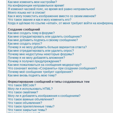
Как мне изменить мои настройки?
На конференции неправильное время!
Я изменил часовой пояс, но время всё равно неправильное!
Моего языка нет в списке!
Как я могу поместить изображение вместе со своим именем?
Что такое звание и как я могу изменить его?
Когда я щёлкаю по ссылке «email», от меня требуют войти на конферен
Создание сообщений
Как мне создать тему в форуме?
Как мне отредактировать или удалить сообщение?
Как мне добавить подпись к своему сообщению?
Как мне создать опрос?
Почему я не могу добавить больше вариантов ответа?
Как мне отредактировать или удалить опрос?
Почему мне недоступны некоторые форумы?
Почему я не могу добавлять вложения?
Почему я получил предупреждение?
Как мне пожаловаться на сообщения модератору?
Что означает кнопка «Сохранить» при создании сообщения?
Почему моё сообщение требует одобрения?
Как мне вновь поднять мою тему?
Форматирование сообщений и типы создаваемых тем
Что такое BBCode?
Могу ли я использовать HTML?
Что такое смайлики?
Могу ли я добавлять изображения к сообщениям?
Что такое важные объявления?
Что такое объявления?
Что такое прилепленные темы?
Что такое закрытые темы?