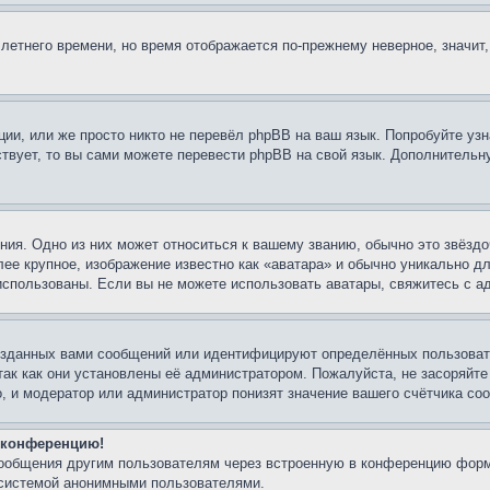
 летнего времени, но время отображается по-прежнему неверное, значит
ии, или же просто никто не перевёл phpBB на ваш язык. Попробуйте узн
ествует, то вы сами можете перевести phpBB на свой язык. Дополнител
ия. Одно из них может относиться к вашему званию, обычно это звёздо
лее крупное, изображение известно как «аватара» и обычно уникально д
ь использованы. Если вы не можете использовать аватары, свяжитесь с
озданных вами сообщений или идентифицируют определённых пользовате
так как они установлены её администратором. Пожалуйста, не засоряйт
, и модератор или администратор понизят значение вашего счётчика со
а конференцию!
сообщения другим пользователям через встроенную в конференцию форм
 системой анонимными пользователями.