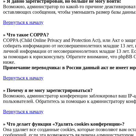
» Я давно зарегистрирован, но больше не могу войти!
Возможно, администратор по какой-то причине деактивировал 
оставляющих сообщения, чтобы уменьшить размер базы данных.
Вернуться к началу
» Что такое COPPA?
COPPA (Child Online Privacy and Protection Act), или Акт о з
собирать информацию от несовершеннолетних младше 13 лет, и
личной информации от несовершеннолетних младше 13 лет. Есл
за помощью к юрисконсульту. Обратите внимание, что phpBB 
ниже.
Примечание переводчика: в России данный акт не имеет ю
Вернуться к началу
» Почему я не могу зарегистрироваться?
Возможно, администратор конференции заблокировал ваш IP-ад
пользователей. Обратитесь за помощью к администратору кон
Вернуться к началу
» Что делает функция «Удалить cookies конференции»?
Она удаляет все созданные cookies, которые позволяют вам о
сообщений, если эта возможность включена администратором. 