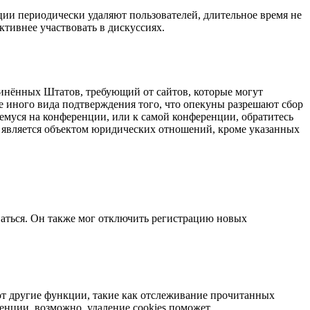
ции периодически удаляют пользователей, длительное время не
тивнее участвовать в дискуссиях.
оединённых Штатов, требующий от сайтов, которые могут
е иного вида подтверждения того, что опекуны разрешают сбор
емуся на конференции, или к самой конференции, обратитесь
е является объектом юридических отношений, кроме указанных
ваться. Он также мог отключить регистрацию новых
яют другие функции, такие как отслеживание прочитанных
нции, возможно, удаление cookies поможет.