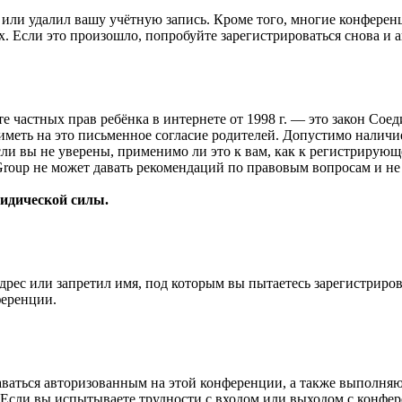
или удалил вашу учётную запись. Кроме того, многие конферен
 Если это произошло, попробуйте зарегистрироваться снова и ак
ащите частных прав ребёнка в интернете от 1998 г. — это закон С
меть на это письменное согласие родителей. Допустимо наличи
и вы не уверены, применимо ли это к вам, как к регистрирующ
Group не может давать рекомендаций по правовым вопросам и н
ридической силы.
рес или запретил имя, под которым вы пытаетесь зарегистриро
ференции.
ставаться авторизованным на этой конференции, а также выполн
Если вы испытываете трудности с входом или выходом с конфере